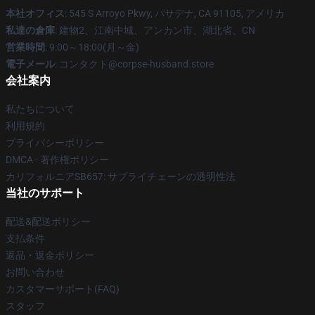
本社オフィス
: 545 S Arroyo Pkwy, パサデナ, CA 91105, アメリカ
私達の倉庫
: 建物2、江南中城、アンカン市、湖北省、CN
営業時間
: 9:00～18:00(月～金)
電子メール
: コンタクト@corpse-husband.store
会社案内
私たちについて
利用規約
プライバシーポリシー
DMCA - 著作権ポリシー
カリフォルニアSB657: サプライチェーンの透明性法
当社のサポート
配送&配送ポリシー
支払条件
返品・返金ポリシー
お問い合わせ
カスタマーサポート(FAQ)
スタッフ