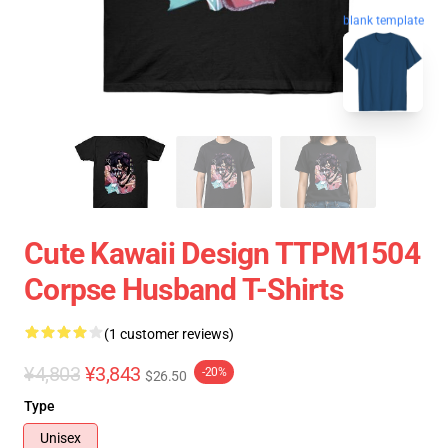
blank template
Cute Kawaii Design TTPM1504
Corpse Husband T-Shirts
(1 customer reviews)
¥4,803
¥3,843
-20%
$26.50
Type
Unisex