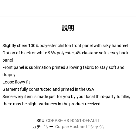
説明
Slightly sheer 100% polyester chiffon front panel with silky handfeel
Option of black or white 96% polyester, 4% elastane soft jersey back
panel
Front panel is sublimation printed allowing fabric to stay soft and
drapey
Loose flowy fit
Garment fully constructed and printed in the USA
Since every item is made just for you by your local third-party fulfiller,
there may be slight variances in the product received
SKU
:
CORPSE-HST-0651-DEFAULT
カテゴリー
:
Corpse Husband Tシャツ
,