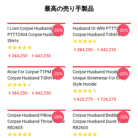
最高の売り手製品
I Love Corpse Husband
Husband Or Wife PTTT2404
-20%
-20%
PTTT2404 Corpse Husband T-
Corpse Husband T-Shirts
Shirts
￥384,250 - ￥442,250
￥384,250 - ￥442,250
Rose For Corpse TTPM1504
Corpse Husband Hoodies –
-20%
-20%
Corpse Husband T-Shirts
Unique Streetwear For Every
Style Hoodie
￥384,250 - ￥442,250
￥622,775 - ￥724,275
Corpse Husband Pillows -
Corpse Husband Bedding -
-20%
-20%
Corpse Husband Throw Pillow
Corpse Husband Duvet Cover
RB2605
RB2605