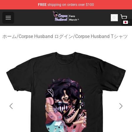
FREE
shipping on orders over $100
Corpse Husband Store - Official Corpse Husband Merch
Open menu
ホーム
/
Corpse Husband ログイン
/
Corpse Husband Tシャツ