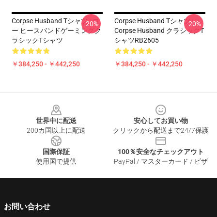
Corpse Husband Tシャツ - コ
Corpse Husband Tシャツ -
-20%
-20%
ー ヒースバンドゲーミングク
Corpse Husband クラシックT
ラシックTシャツ
シャツRB2605
￥384,250 - ￥442,250
￥384,250 - ￥442,250
Footer
世界中に配送
安心してお買い物
200カ国以上に配送
クリックから配送まで24/7保護
国際保証
100％安全なチェックアウト
使用国で提供
PayPal / マスターカード / ビザ
お問い合わせ