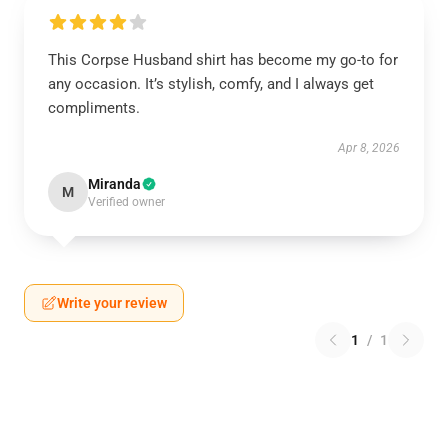
This Corpse Husband shirt has become my go-to for
any occasion. It’s stylish, comfy, and I always get
compliments.
Apr 8, 2026
Miranda
M
Verified owner
Write your review
1
/
1