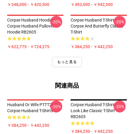
￥348,000 - ￥420,500
￥493,000 - ￥942,500
Corpse Husband Hoodies -
Corpse Husband T-Shirts -
-20%
-20%
Corpse Husband Pullover
Corpse And Butterfly Classic
Hoodie RB2605
T-Shirt
￥622,775 - ￥724,275
￥384,250 - ￥442,250
もっと見る
関連商品
Husband Or Wife PTTT2404
Corpse Husband T-Shirts -
-20%
-20%
Corpse Husband T-Shirts
Look Like Classic T-Shirt
RB2605
￥384,250 - ￥442,250
￥384,250 - ￥442,250