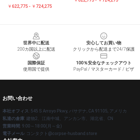
￥622,775 - ￥724,275
￥622,775 - ￥724,275
Footer
世界中に配送
安心してお買い物
200カ国以上に配送
クリックから配送まで24/7保護
国際保証
100％安全なチェックアウト
使用国で提供
PayPal / マスターカード / ビザ
お問い合わせ
本社オフィス
: 545 S Arroyo Pkwy, パサデナ, CA 91105, アメリカ
私達の倉庫
: 建物2、江南中城、アンカン市、湖北省、CN
営業時間
: 9:00～18:00(月～金)
電子メール
: コンタクト@corpse-husband.store