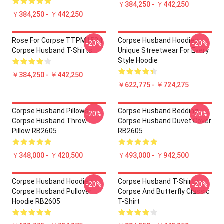
￥384,250 - ￥442,250
￥384,250 - ￥442,250
Rose For Corpse TTPM1504
Corpse Husband Hoodies –
-20%
-20%
Corpse Husband T-Shirts
Unique Streetwear For Every
Style Hoodie
￥384,250 - ￥442,250
￥622,775 - ￥724,275
Corpse Husband Pillows -
Corpse Husband Bedding -
-20%
-20%
Corpse Husband Throw
Corpse Husband Duvet Cover
Pillow RB2605
RB2605
￥348,000 - ￥420,500
￥493,000 - ￥942,500
Corpse Husband Hoodies -
Corpse Husband T-Shirts -
-20%
-20%
Corpse Husband Pullover
Corpse And Butterfly Classic
Hoodie RB2605
T-Shirt