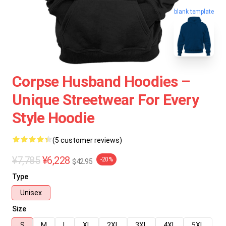
blank template
Corpse Husband Hoodies –
Unique Streetwear For Every
Style Hoodie
(5 customer reviews)
¥7,785
¥6,228
-20%
$42.95
Type
Unisex
Size
S
M
L
XL
2XL
3XL
4XL
5XL