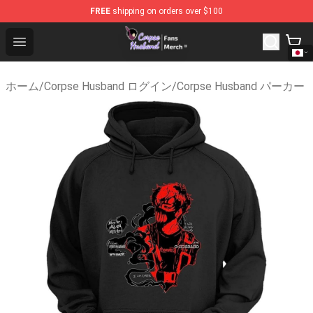
FREE
shipping on orders over $100
Corpse Husband Store - Official Corpse Husband Mercha
Open menu
ホーム
/
Corpse Husband ログイン
/
Corpse Husband パーカー