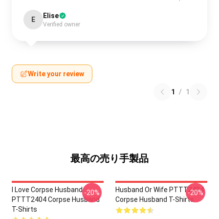
Elise
E
Verified owner
Write your review
1
/
1
最高の売り手製品
I Love Corpse Husband
Husband Or Wife PTTT2404
-20%
-20%
PTTT2404 Corpse Husband
Corpse Husband T-Shirts
T-Shirts