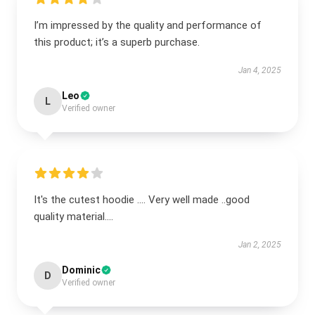
I’m impressed by the quality and performance of
this product; it’s a superb purchase.
Jan 4, 2025
Leo
L
Verified owner
It's the cutest hoodie .... Very well made ..good
quality material....
Jan 2, 2025
Dominic
D
Verified owner