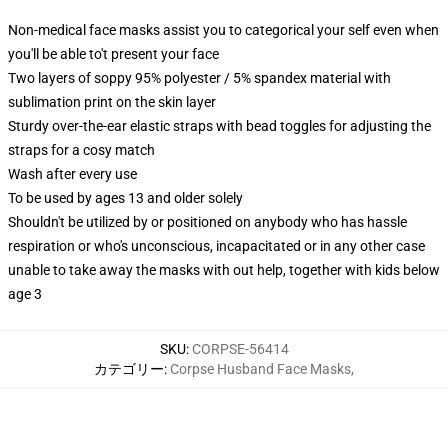
Non-medical face masks assist you to categorical your self even when
you'll be able to't present your face
Two layers of soppy 95% polyester / 5% spandex material with
sublimation print on the skin layer
Sturdy over-the-ear elastic straps with bead toggles for adjusting the
straps for a cosy match
Wash after every use
To be used by ages 13 and older solely
Shouldn't be utilized by or positioned on anybody who has hassle
respiration or who's unconscious, incapacitated or in any other case
unable to take away the masks with out help, together with kids below
age 3
SKU
:
CORPSE-56414
カテゴリー
:
Corpse Husband Face Masks
,