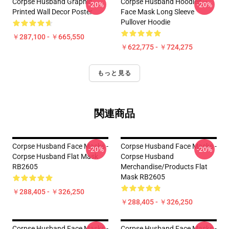
Corpse Husband Graphic
Corpse Husband Hoodies –
-20%
-20%
Printed Wall Decor Poster
Face Mask Long Sleeve
Pullover Hoodie
￥287,100 - ￥665,550
￥622,775 - ￥724,275
もっと見る
関連商品
Corpse Husband Face Masks -
Corpse Husband Face Masks -
-20%
-20%
Corpse Husband Flat Mask
Corpse Husband
RB2605
Merchandise/Products Flat
Mask RB2605
￥288,405 - ￥326,250
￥288,405 - ￥326,250
Corpse Husband Face Masks -
Corpse Husband Face Masks -