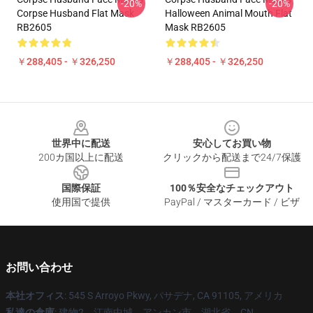
-20%
-20%
Corpse Husband Flat Mask
Halloween Animal Mouth Flat
RB2605
Mask RB2605
￥288,405 - ￥326,250
￥288,405 - ￥326,250
Footer
世界中に配送
安心してお買い物
200カ国以上に配送
クリックから配送まで24/7保護
国際保証
100％安全なチェックアウト
使用国で提供
PayPal / マスターカード / ビザ
お問い合わせ
本社オフィス
: 545 S Arroyo Pkwy, パサデナ, CA 91105, アメリカ
私達の倉庫
: 建物2、江南中城、アンカン市、湖北省、CN