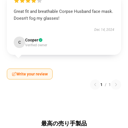
Great fit and breathable Corpse Husband face mask.
Doesn't fog my glasses!
Dec 14, 2024
Cooper
C
Verified owner
Write your review
1
/
1
最高の売り手製品