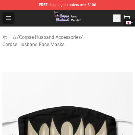
FREE
shipping on orders over $100
Corpse Husband Store - Official Corpse Husband Merch
Open menu
ホーム
/
Corpse Husband Accessories
/
Corpse Husband Face Masks