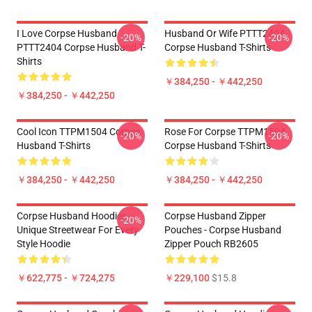
I Love Corpse Husband
Husband Or Wife PTTT2404
-20%
-20%
PTTT2404 Corpse Husband T-
Corpse Husband T-Shirts
Shirts
￥384,250 - ￥442,250
￥384,250 - ￥442,250
Cool Icon TTPM1504 Corpse
Rose For Corpse TTPM1504
-20%
-20%
Husband T-Shirts
Corpse Husband T-Shirts
￥384,250 - ￥442,250
￥384,250 - ￥442,250
Corpse Husband Hoodies –
Corpse Husband Zipper
-20%
Unique Streetwear For Every
Pouches - Corpse Husband
Style Hoodie
Zipper Pouch RB2605
￥622,775 - ￥724,275
￥229,100
$15.8