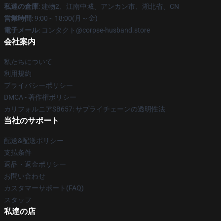
私達の倉庫
: 建物2、江南中城、アンカン市、湖北省、CN
営業時間
: 9:00～18:00(月～金)
電子メール
: コンタクト@corpse-husband.store
会社案内
私たちについて
利用規約
プライバシーポリシー
DMCA - 著作権ポリシー
カリフォルニアSB657: サプライチェーンの透明性法
当社のサポート
配送&配送ポリシー
支払条件
返品・返金ポリシー
お問い合わせ
カスタマーサポート(FAQ)
スタッフ
私達の店