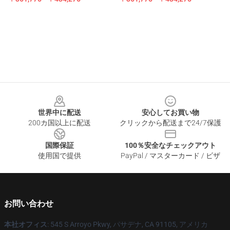
Footer
世界中に配送
安心してお買い物
200カ国以上に配送
クリックから配送まで24/7保護
国際保証
100％安全なチェックアウト
使用国で提供
PayPal / マスターカード / ビザ
お問い合わせ
本社オフィス
: 545 S Arroyo Pkwy, パサデナ, CA 91105, アメリカ