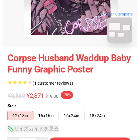
blank template
Corpse Husband Waddup Baby
Funny Graphic Poster
(1 customer reviews)
¥3,589
¥2,871
-20%
$19.80
Size
12x18in
16x16in
16x24in
18x24in
サイズガイドを見る