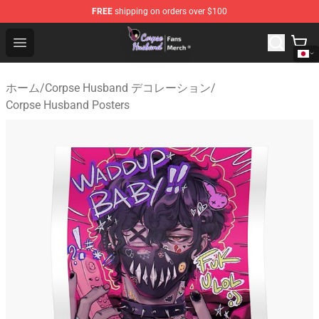
FREE
shipping on orders over $100
Corpse Husband Store - Official Corpse Husband Merch
Open menu
ホーム
/
Corpse Husband デコレーション
/
Corpse Husband Posters