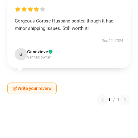
Gorgeous Corpse Husband poster, though it had
minor shipping issues. Still worth it!
Dec 11, 2024
Genevieve
G
Verified owner
Write your review
1
/
1