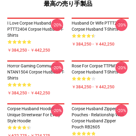
最高の売り手製品
I Love Corpse Husband
Husband Or Wife PTTT2404
-20%
-20%
PTTT2404 Corpse Husband T-
Corpse Husband T-Shirts
Shirts
￥384,250 - ￥442,250
￥384,250 - ￥442,250
Horror Gaming Community
Rose For Corpse TTPM1504
-20%
-20%
NTAN1504 Corpse Husband T-
Corpse Husband T-Shirts
Shirts
￥384,250 - ￥442,250
￥384,250 - ￥442,250
Corpse Husband Hoodies –
Corpse Husband Zipper
-20%
-20%
Unique Streetwear For Every
Pouches - Relationship With
Style Hoodie
Corpse Husband Zipper
Pouch RB2605
￥622,775 - ￥724,275