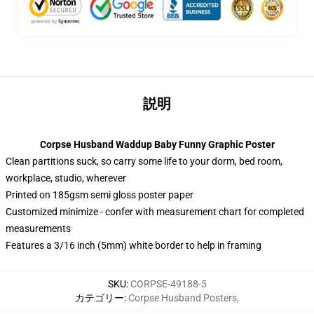
説明
Corpse Husband Waddup Baby Funny Graphic Poster
Clean partitions suck, so carry some life to your dorm, bed room,
workplace, studio, wherever
Printed on 185gsm semi gloss poster paper
Customized minimize - confer with measurement chart for completed
measurements
Features a 3/16 inch (5mm) white border to help in framing
SKU
:
CORPSE-49188-5
カテゴリー
:
Corpse Husband Posters
,