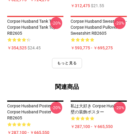
￥312,475
$21.55
Corpse Husband Tank Tops -
Corpse Husband Sweatshirts -
-20%
-20%
Corpse Husband Tank Top
Corpse Husband Pullover
RB2605
Sweatshirt RB2605
￥354,525
$24.45
￥593,775 - ￥695,275
もっと見る
関連商品
Corpse Husband Posters -
私は大好き Corpse Husband
-20%
-20%
Corpse Husband Poster
壁の装飾ポスター
RB2605
￥287,100 - ￥665,550
￥287,100 - ￥665,550