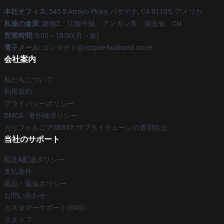
本社オフィス
: 545 S Arroyo Pkwy, パサデナ, CA 91105, アメリカ
私達の倉庫
: 建物2、江南中城、アンカン市、湖北省、CN
営業時間
: 9:00～18:00(月～金)
電子メール
: コンタクト@corpse-husband.store
会社案内
私たちについて
利用規約
プライバシーポリシー
DMCA - 著作権ポリシー
カリフォルニアSB657: サプライチェーンの透明性法
当社のサポート
配送&配送ポリシー
支払条件
返品・返金ポリシー
お問い合わせ
カスタマーサポート(FAQ)
スタッフ