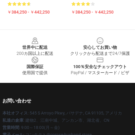
￥384,250 - ￥442,250
￥384,250 - ￥442,250
Footer
世界中に配送
安心してお買い物
200カ国以上に配送
クリックから配送まで24/7保護
国際保証
100％安全なチェックアウト
使用国で提供
PayPal / マスターカード / ビザ
お問い合わせ
本社オフィス
: 545 S Arroyo Pkwy, パサデナ, CA 91105, アメリカ
私達の倉庫
: 建物2、江南中城、アンカン市、湖北省、CN
営業時間
: 9:00～18:00(月～金)
電子メール
: コンタクト@corpse-husband.store