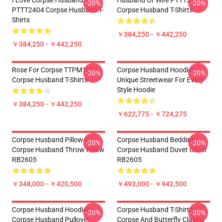
I Love Corpse Husband
Husband Or Wife PTTT2404
-20%
-20%
PTTT2404 Corpse Husband T-
Corpse Husband T-Shirts
Shirts
￥384,250 - ￥442,250
￥384,250 - ￥442,250
Rose For Corpse TTPM1504
Corpse Husband Hoodies –
-20%
-20%
Corpse Husband T-Shirts
Unique Streetwear For Every
Style Hoodie
￥384,250 - ￥442,250
￥622,775 - ￥724,275
Corpse Husband Pillows -
Corpse Husband Bedding -
-20%
-20%
Corpse Husband Throw Pillow
Corpse Husband Duvet Cover
RB2605
RB2605
￥348,000 - ￥420,500
￥493,000 - ￥942,500
Corpse Husband Hoodies -
Corpse Husband T-Shirts -
-20%
-20%
Corpse Husband Pullover
Corpse And Butterfly Classic