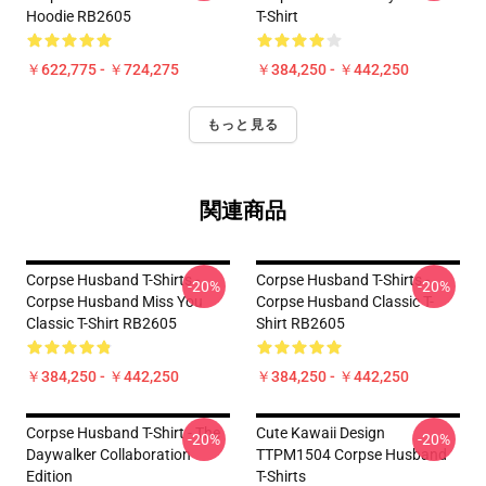
Hoodie RB2605
T-Shirt
￥622,775 - ￥724,275
￥384,250 - ￥442,250
もっと見る
関連商品
Corpse Husband T-Shirts -
Corpse Husband T-Shirts -
-20%
-20%
Corpse Husband Miss You
Corpse Husband Classic T-
Classic T-Shirt RB2605
Shirt RB2605
￥384,250 - ￥442,250
￥384,250 - ￥442,250
Corpse Husband T-Shirt - The
Cute Kawaii Design
-20%
-20%
Daywalker Collaboration
TTPM1504 Corpse Husband
Edition
T-Shirts