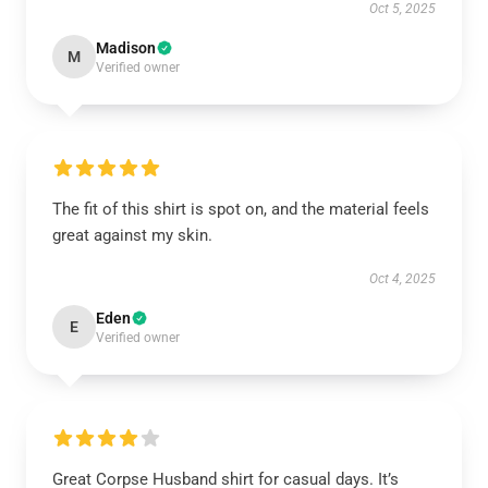
Oct 5, 2025
Madison
M
Verified owner
The fit of this shirt is spot on, and the material feels
great against my skin.
Oct 4, 2025
Eden
E
Verified owner
Great Corpse Husband shirt for casual days. It’s