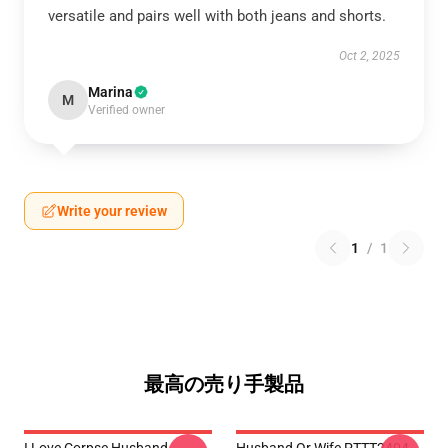
versatile and pairs well with both jeans and shorts.
Oct 2, 2025
Marina
M
Verified owner
Write your review
1
/
1
最高の売り手製品