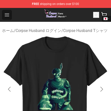
FREE
shipping on orders over $100
Corpse Husband Store - Official Corpse Husband Merch
Open menu
ホーム
/
Corpse Husband ログイン
/
Corpse Husband Tシャツ