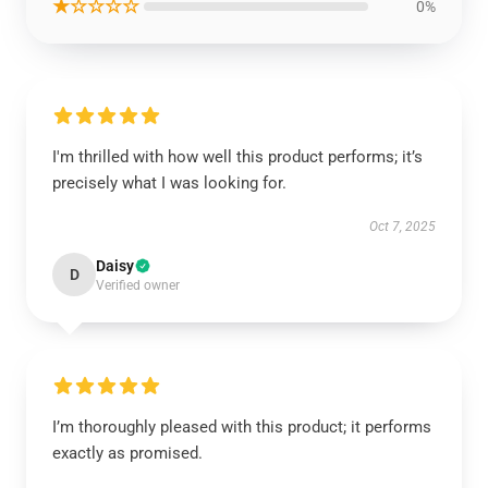
★☆☆☆☆
0%
I'm thrilled with how well this product performs; it’s
precisely what I was looking for.
Oct 7, 2025
Daisy
D
Verified owner
I’m thoroughly pleased with this product; it performs
exactly as promised.