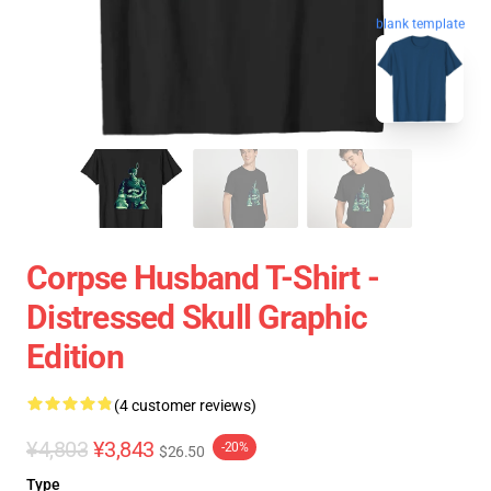
blank template
Corpse Husband T-Shirt -
Distressed Skull Graphic
Edition
(4 customer reviews)
¥4,803
¥3,843
-20%
$26.50
Type