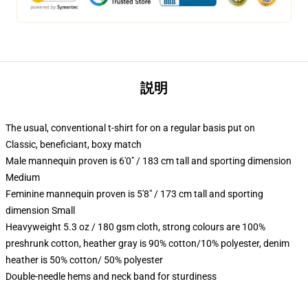
説明
The usual, conventional t-shirt for on a regular basis put on
Classic, beneficiant, boxy match
Male mannequin proven is 6'0" / 183 cm tall and sporting dimension
Medium
Feminine mannequin proven is 5'8" / 173 cm tall and sporting
dimension Small
Heavyweight 5.3 oz / 180 gsm cloth, strong colours are 100%
preshrunk cotton, heather gray is 90% cotton/10% polyester, denim
heather is 50% cotton/ 50% polyester
Double-needle hems and neck band for sturdiness