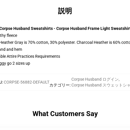
説明
Corpse Husband Sweatshirts - Corpse Husband Frame Light Sweatshir
thy fleece
 Heather Gray is 70% cotton, 30% polyester. Charcoal Heather is 60% cott
band and hem
able Attire Practices Requirements
ggy go 2 sizes up
Corpse Husband ログイン
,
U
:
CORPSE-56882-DEFAULT
カテゴリー
:
Corpse Husband スウェットシ
What Customers Say