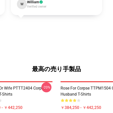
William
W
Verified owner
最高の売り手製品
-20%
Or Wife PTTT2404 Corpse
Rose For Corpse TTPM1504 
-Shirts
Husband T-Shirts
 - ￥442,250
￥384,250 - ￥442,250