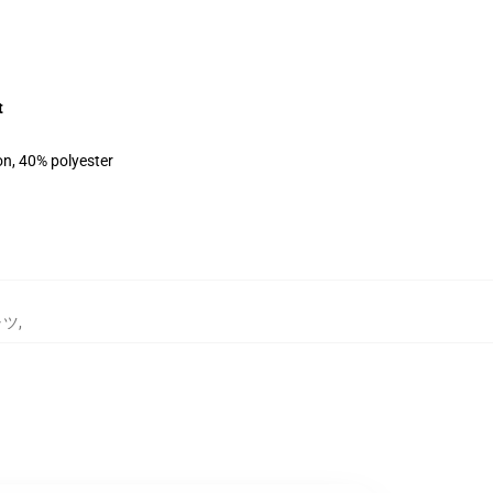
t
on, 40% polyester
ャツ
,