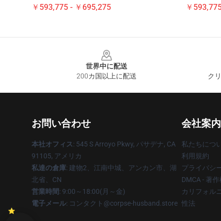
￥593,775 - ￥695,275
￥593,775
Footer
世界中に配送
200カ国以上に配送
クリ
お問い合わせ
会社案内
本社オフィス
: 545 S Arroyo Pkwy, パサデナ, CA
私たちにつ
91105, アメリカ
利用規約
私達の倉庫
: 建物2、江南中城、アンカン市、湖
プライバシ
北省、CN
DMCA - 
営業時間
: 9:00～18:00(月～金)
カリフォルニ
電子メール
: コンタクト@corpse-husband.store
性法