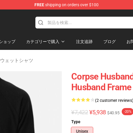
FREE
shipping on orders over $100
chandise Shop
ショップ
カテゴリーで購入
注文追跡
ブログ
お
nd スウェットシャツ
Corpse Husband 
Husband Frame L
(2 customer reviews
¥7,422
¥5,938
-20%
$40.95
Type
Unisex