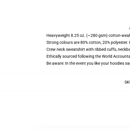
Heavyweight 8.25 oz. (~280 gsm) cotton-weal
Strong colours are 80% cotton, 20% polyester.
Crew neck sweatshirt with ribbed cuffs, neck
Ethically sourced following the World Account
Be aware: In the event you like your hoodies sa
SK