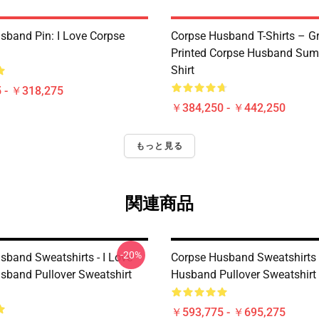
sband Pin: I Love Corpse
Corpse Husband T-Shirts – G
Printed Corpse Husband Sum
Shirt
 - ￥318,275
￥384,250 - ￥442,250
もっと見る
関連商品
-20%
sband Sweatshirts - I Love
Corpse Husband Sweatshirts 
sband Pullover Sweatshirt
Husband Pullover Sweatshir
￥593,775 - ￥695,275