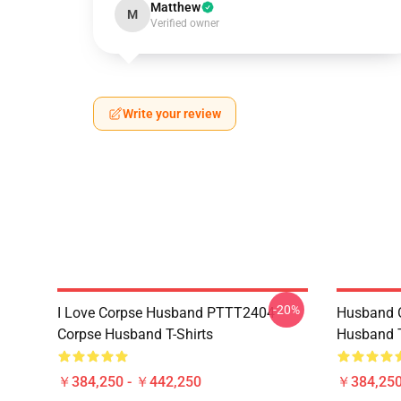
Matthew
M
Verified owner
Write your review
-20%
I Love Corpse Husband PTTT2404
Husband 
Corpse Husband T-Shirts
Husband T
￥384,250 - ￥442,250
￥384,250