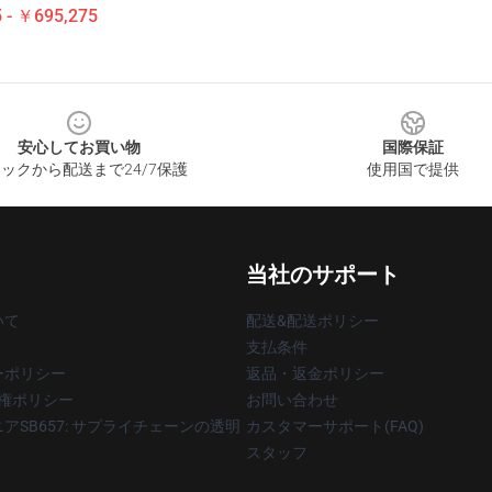
 - ￥695,275
安心してお買い物
国際保証
ックから配送まで24/7保護
使用国で提供
当社のサポート
いて
配送&配送ポリシー
支払条件
ーポリシー
返品・返金ポリシー
著作権ポリシー
お問い合わせ
アSB657: サプライチェーンの透明
カスタマーサポート(FAQ)
スタッフ