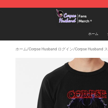
Corpse Husband Store - Official Corpse Husband Mer
ホーム
ホーム
/
Corpse Husband ログイン
/
Corpse Husba