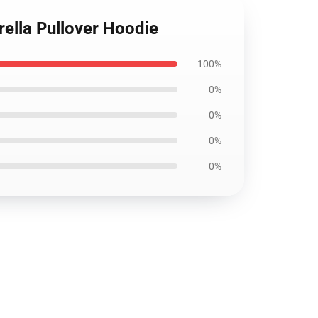
ella Pullover Hoodie
100%
0%
0%
0%
0%