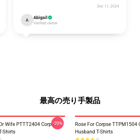
Dec 11, 2024
Abigail
A
Verified owner
最高の売り手製品
-20%
Or Wife PTTT2404 Corpse
Rose For Corpse TTPM1504 
-Shirts
Husband T-Shirts