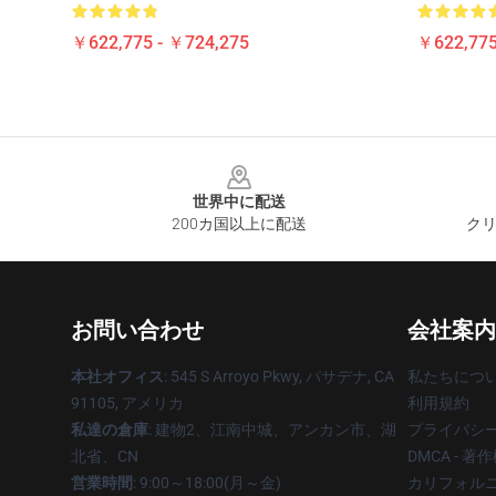
￥622,775 - ￥724,275
￥622,775
Footer
世界中に配送
200カ国以上に配送
クリ
お問い合わせ
会社案内
本社オフィス
: 545 S Arroyo Pkwy, パサデナ, CA
私たちにつ
91105, アメリカ
利用規約
私達の倉庫
: 建物2、江南中城、アンカン市、湖
プライバシ
北省、CN
DMCA - 
営業時間
: 9:00～18:00(月～金)
カリフォルニ