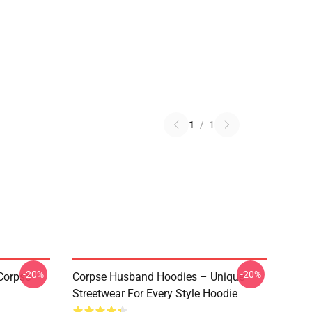
1
/
1
-20%
-20%
Corpse
Corpse Husband Hoodies – Unique
Streetwear For Every Style Hoodie