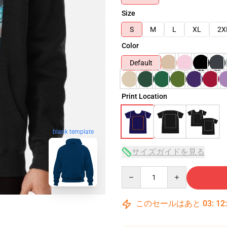
Size
S
M
L
XL
2X
Color
Default
Print Location
blank template
サイズガイドを見る
Quantity
このセールはあと
03
:
12