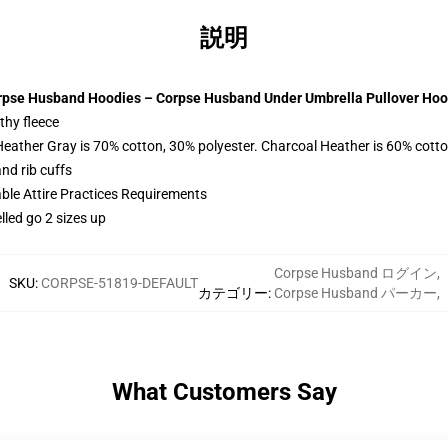
説明
rpse Husband Hoodies – Corpse Husband Under Umbrella Pullover Hoo
thy fleece
Heather Gray is 70% cotton, 30% polyester. Charcoal Heather is 60% cott
nd rib cuffs
able Attire Practices Requirements
lled go 2 sizes up
Corpse Husband ログイン
,
SKU
:
CORPSE-51819-DEFAULT
カテゴリー
:
Corpse Husband パーカー
,
What Customers Say