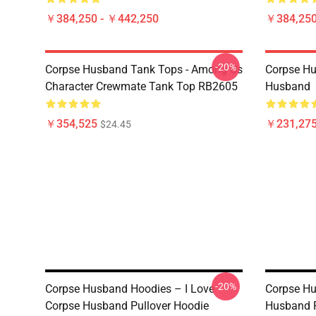
￥384,250 - ￥442,250
￥384,250
-20%
Corpse Husband Tank Tops - Among Us
Corpse Hu
Character Crewmate Tank Top RB2605
Husband
￥354,525
￥231,275
$24.45
-20%
Corpse Husband Hoodies – I Love
Corpse Hu
Corpse Husband Pullover Hoodie
Husband P