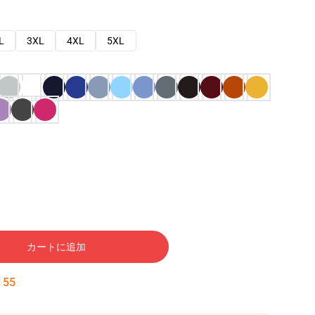
L
3XL
4XL
5XL
カートに追加
:
54