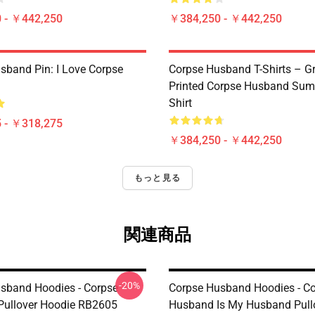
 - ￥442,250
￥384,250 - ￥442,250
sband Pin: I Love Corpse
Corpse Husband T-Shirts – G
Printed Corpse Husband Sum
Shirt
 - ￥318,275
￥384,250 - ￥442,250
もっと見る
関連商品
-20%
sband Hoodies - Corpse
Corpse Husband Hoodies - C
ullover Hoodie RB2605
Husband Is My Husband Pull