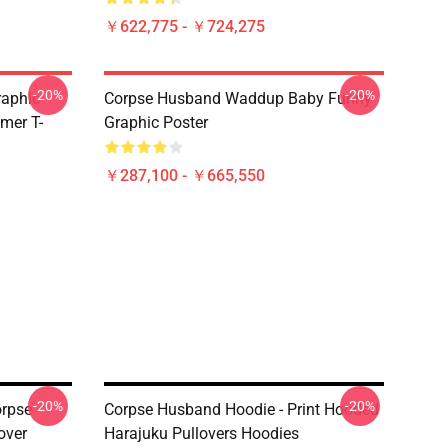
￥622,775 - ￥724,275
-20%
-20%
raphic
Corpse Husband Waddup Baby Funny
mer T-
Graphic Poster
￥287,100 - ￥665,550
-20%
-20%
orpse
Corpse Husband Hoodie - Print Hooded
over
Harajuku Pullovers Hoodies