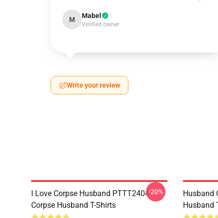
Mabel
M
Verified owner
Write your review
-20%
I Love Corpse Husband PTTT2404
Husband 
Corpse Husband T-Shirts
Husband T