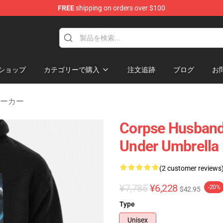
FREE
shipping on orders over $100
chandise Shop
ショップ
カテゴリーで購入
注文追跡
ブログ
お
 パーカー
Corpse Husband
Under Umbrella 
(2 customer reviews
¥7,785
¥6,228
-20%
$42.95
Type
Unisex