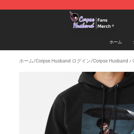
Corpse Husband Store - Official Corpse Husband Mer
ホーム
ホーム
/
Corpse Husband ログイン
/
Corpse Husband