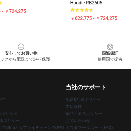
Hoodie RB2605
 - ￥724,275
￥622,775 - ￥724,275
安心してお買い物
国際保証
ックから配送まで24/7保護
使用国で提供
当社のサポート
いて
配送&配送ポリシー
支払条件
ーポリシー
返品・返金ポリシー
著作権ポリシー
お問い合わせ
アSB657: サプライチェーンの透明
カスタマーサポート(FAQ)