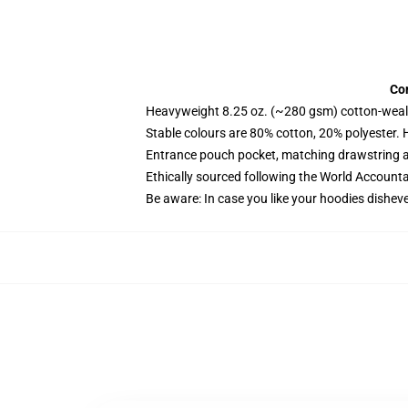
Co
Heavyweight 8.25 oz. (~280 gsm) cotton-weal
Stable colours are 80% cotton, 20% polyester. 
Entrance pouch pocket, matching drawstring a
Ethically sourced following the World Account
Be aware: In case you like your hoodies disheve