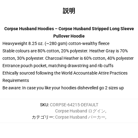
説明
Corpse Husband Hoodies – Corpse Husband Stripped Long Sleeve
Pullover Hoodie
Heavyweight 8.25 oz. (~280 gsm) cotton-wealthy fleece
Stable colours are 80% cotton, 20% polyester. Heather Gray is 70%
cotton, 30% polyester. Charcoal Heather is 60% cotton, 40% polyester
Entrance pouch pocket, matching drawstring and rib cuffs
Ethically sourced following the World Accountable Attire Practices
Requirements
Be aware: In case you like your hoodies dishevelled go 2 sizes up
SKU
:
CORPSE-64215-DEFAULT
Corpse Husband ログイン
,
カテゴリー
:
Corpse Husband パーカー
,