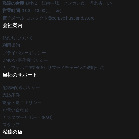
私達の倉庫
: 建物2、江南中城、アンカン市、湖北省、CN
営業時間
: 9:00～18:00(月～金)
電子メール
: コンタクト@corpse-husband.store
会社案内
私たちについて
利用規約
プライバシーポリシー
DMCA - 著作権ポリシー
カリフォルニアSB657: サプライチェーンの透明性法
当社のサポート
配送&配送ポリシー
支払条件
返品・返金ポリシー
お問い合わせ
カスタマーサポート(FAQ)
スタッフ
私達の店