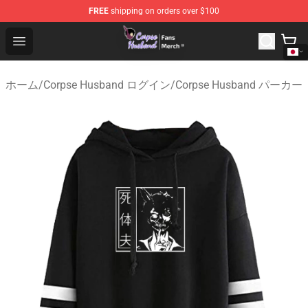
FREE
shipping on orders over $100
Corpse Husband Store - Official Corpse Husband Merch
Open menu
ホーム
/
Corpse Husband ログイン
/
Corpse Husband パーカー