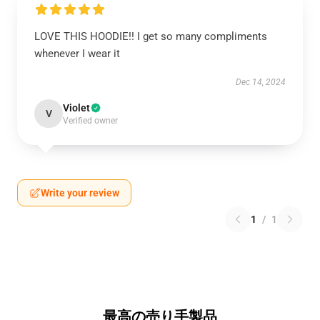
LOVE THIS HOODIE!! I get so many compliments
whenever I wear it
Dec 14, 2024
Violet
V
Verified owner
Write your review
1
/
1
最高の売り手製品