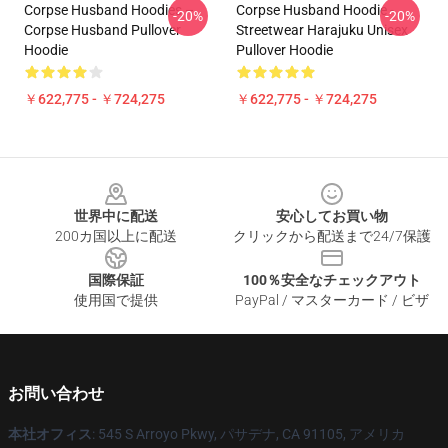
Corpse Husband Hoodies –
Corpse Husband Hoodie -
-20%
-20%
Corpse Husband Pullover
Streetwear Harajuku Unisex
Hoodie
Pullover Hoodie
￥622,775 - ￥724,275
￥622,775 - ￥724,275
Footer
世界中に配送
安心してお買い物
200カ国以上に配送
クリックから配送まで24/7保護
国際保証
100％安全なチェックアウト
使用国で提供
PayPal / マスターカード / ビザ
お問い合わせ
本社オフィス
: 545 S Arroyo Pkwy, パサデナ, CA 91105, アメリカ