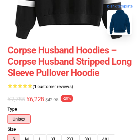
blank template
Corpse Husband Hoodies –
Corpse Husband Stripped Long
Sleeve Pullover Hoodie
(1 customer reviews)
¥7,785
¥6,228
-20%
$42.95
Type
Unisex
Size
S
M
L
XL
2XL
3XL
4XL