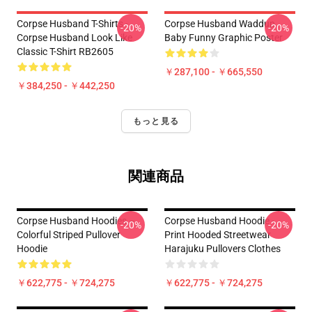
Corpse Husband T-Shirts -
Corpse Husband Waddup
-20%
-20%
Corpse Husband Look Like
Baby Funny Graphic Poster
Classic T-Shirt RB2605
￥287,100 - ￥665,550
￥384,250 - ￥442,250
もっと見る
関連商品
Corpse Husband Hoodies –
Corpse Husband Hoodie -
-20%
-20%
Colorful Striped Pullover
Print Hooded Streetwear
Hoodie
Harajuku Pullovers Clothes
￥622,775 - ￥724,275
￥622,775 - ￥724,275