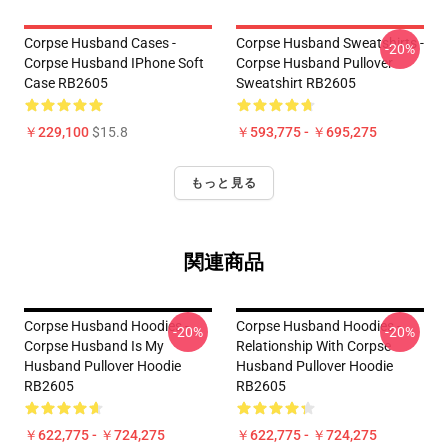
Corpse Husband Cases -
Corpse Husband Sweatshirts -
-20%
Corpse Husband IPhone Soft
Corpse Husband Pullover
Case RB2605
Sweatshirt RB2605
￥229,100
$15.8
￥593,775 - ￥695,275
もっと見る
関連商品
Corpse Husband Hoodies -
Corpse Husband Hoodies -
-20%
-20%
Corpse Husband Is My
Relationship With Corpse
Husband Pullover Hoodie
Husband Pullover Hoodie
RB2605
RB2605
￥622,775 - ￥724,275
￥622,775 - ￥724,275