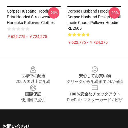
Corpse Husband Hoodie -
Corpse Husband Hoodies -
-20%
-20%
Print Hooded Streetwear
Corpse Husband Design | I Will
Harajuku Pullovers Clothes
Incite Chaos Pullover Hoodie
RB2605
￥622,775 - ￥724,275
￥622,775 - ￥724,275
Footer
世界中に配送
安心してお買い物
200カ国以上に配送
クリックから配送まで24/7保護
国際保証
100％安全なチェックアウト
使用国で提供
PayPal / マスターカード / ビザ
お問い合わせ