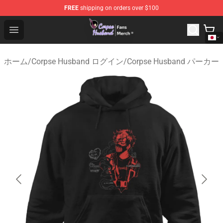
FREE
shipping on orders over $100
Corpse Husband Store - Official Corpse Husband Merch
Open menu
ホーム
/
Corpse Husband ログイン
/
Corpse Husband パーカー