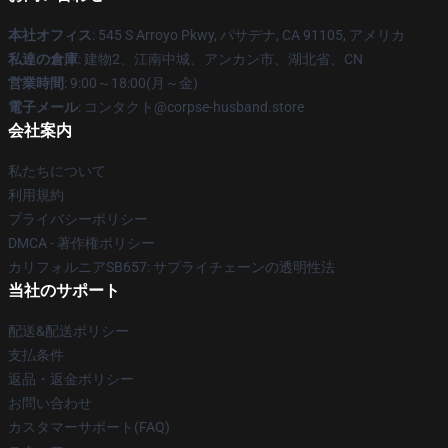
本社オフィス
: 545 S Arroyo Pkwy, パサデナ, CA 91105, アメリカ
私達の倉庫
: 建物2、江南中城、アンカン市、湖北省、CN
営業時間
: 9:00～18:00(月～金)
電子メール
: コンタクト@corpse-husband.store
会社案内
私たちについて
利用規約
プライバシーポリシー
DMCA - 著作権ポリシー
カリフォルニアSB657: サプライチェーンの透明性法
当社のサポート
配送&配送ポリシー
支払条件
返品・返金ポリシー
お問い合わせ
カスタマーサポート(FAQ)