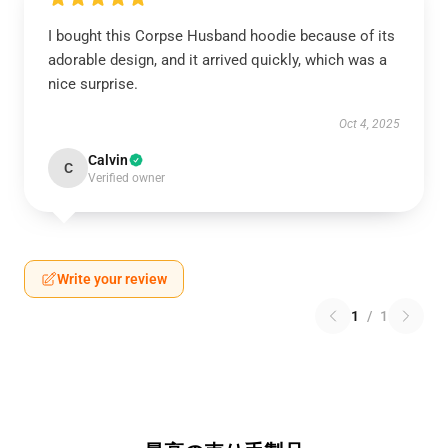
I bought this Corpse Husband hoodie because of its
adorable design, and it arrived quickly, which was a
nice surprise.
Oct 4, 2025
Calvin
C
Verified owner
Write your review
1
/
1