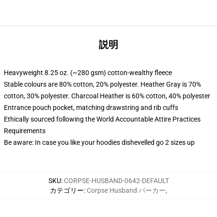
説明
Heavyweight 8.25 oz. (~280 gsm) cotton-wealthy fleece
Stable colours are 80% cotton, 20% polyester. Heather Gray is 70%
cotton, 30% polyester. Charcoal Heather is 60% cotton, 40% polyester
Entrance pouch pocket, matching drawstring and rib cuffs
Ethically sourced following the World Accountable Attire Practices
Requirements
Be aware: In case you like your hoodies dishevelled go 2 sizes up
SKU
:
CORPSE-HUSBAND-0642-DEFAULT
カテゴリー
:
Corpse Husband パーカー
,