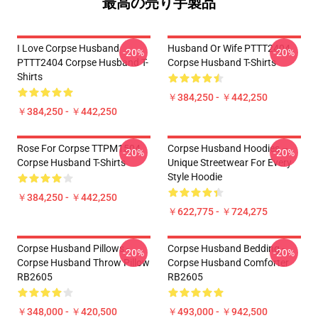
最高の売り手製品
I Love Corpse Husband
Husband Or Wife PTTT2404
-20%
-20%
PTTT2404 Corpse Husband T-
Corpse Husband T-Shirts
Shirts
￥384,250 - ￥442,250
￥384,250 - ￥442,250
Rose For Corpse TTPM1504
Corpse Husband Hoodies –
-20%
-20%
Corpse Husband T-Shirts
Unique Streetwear For Every
Style Hoodie
￥384,250 - ￥442,250
￥622,775 - ￥724,275
Corpse Husband Pillows -
Corpse Husband Bedding -
-20%
-20%
Corpse Husband Throw Pillow
Corpse Husband Comforter
RB2605
RB2605
￥348,000 - ￥420,500
￥493,000 - ￥942,500