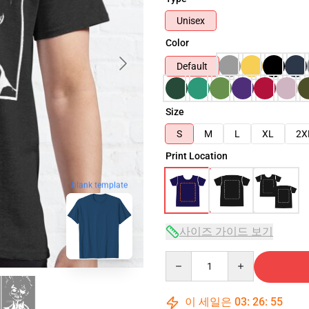
Unisex
Color
Default
Size
S
M
L
XL
2X
Print Location
blank template
사이즈 가이드 보기
Quantity
이 세일은
03
:
26
:
54