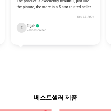
The product is excellently beautiful, just like
the picture, the store is a 5-star trusted seller.
Dec 13, 2024
Elijah
E
Verified owner
베스트셀러 제품