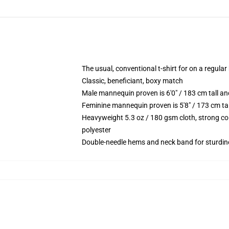
The usual, conventional t-shirt for on a regular
Classic, beneficiant, boxy match
Male mannequin proven is 6'0" / 183 cm tall 
Feminine mannequin proven is 5'8" / 173 cm ta
Heavyweight 5.3 oz / 180 gsm cloth, strong co
polyester
Double-needle hems and neck band for sturdin