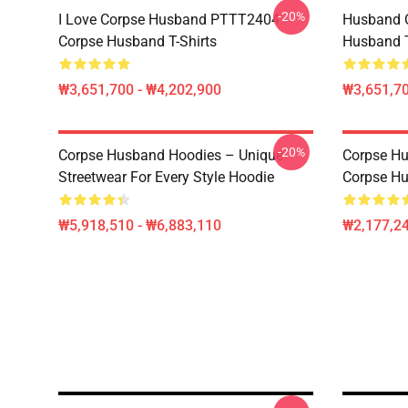
-20%
I Love Corpse Husband PTTT2404
Husband 
Corpse Husband T-Shirts
Husband T
₩3,651,700 - ₩4,202,900
₩3,651,70
-20%
Corpse Husband Hoodies – Unique
Corpse Hu
Streetwear For Every Style Hoodie
Corpse H
₩5,918,510 - ₩6,883,110
₩2,177,2