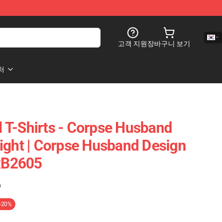
고객 지원
장바구니 보기
처
 T-Shirts - Corpse Husband
ight | Corpse Husband Design
 RB2605
)
-20%