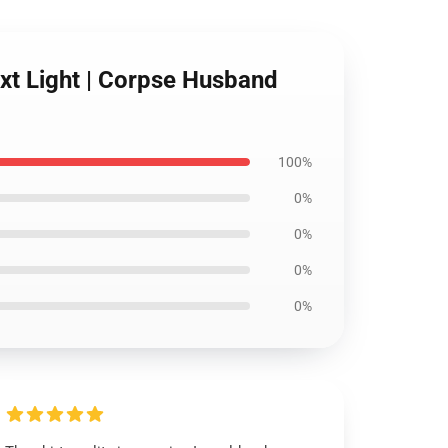
xt Light | Corpse Husband
100%
0%
0%
0%
0%