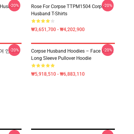
-20%
-20%
 Husband
Rose For Corpse TTPM1504 Corpse
Husband T-Shirts
₩3,651,700 - ₩4,202,900
-20%
-20%
의하여 인쇄되
Corpse Husband Hoodies – Face Mask
Long Sleeve Pullover Hoodie
₩5,918,510 - ₩6,883,110