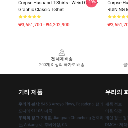
-20%
Corpse Husband T-Shirts - Weird Corpse
Corpse Hu
Graphic Classic T-Shirt
RUINING M
₩3,651,700 - ₩4,202,900
₩3,651,70
Footer
전 세계 배송
200개 이상의 국가로 배송
클
기타 제품
우리의 
우리의 본사
: 545 S Arroyo Pkwy, Pasadena, 캘리
제품 정보
포니아 91105, 미국
이용 약관
우리의 창고
: 2개를, Jiangnan Chuncheng 건축하
개인 정보 정
는, Ankang 시, 후베이성, CN
DMCA - 저