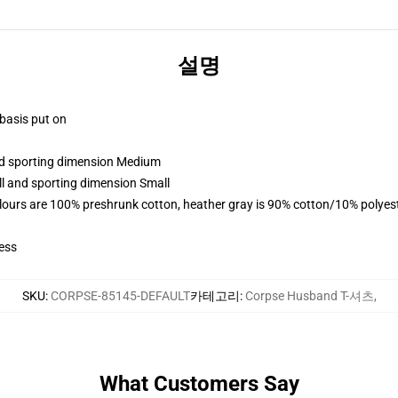
설명
 basis put on
and sporting dimension Medium
ll and sporting dimension Small
lours are 100% preshrunk cotton, heather gray is 90% cotton/10% polyes
ess
SKU
:
CORPSE-85145-DEFAULT
카테고리
:
Corpse Husband T-셔츠
,
What Customers Say