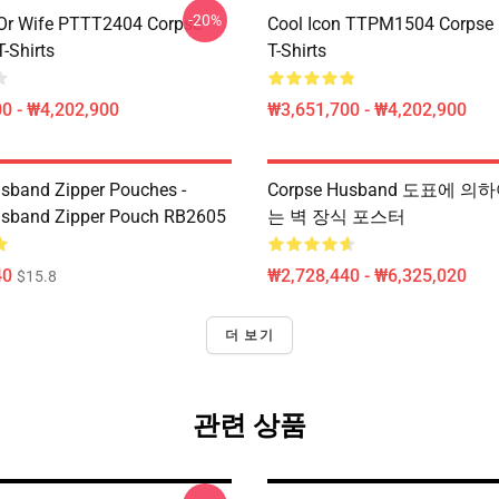
-20%
Or Wife PTTT2404 Corpse
Cool Icon TTPM1504 Corpse
-Shirts
T-Shirts
0 - ₩4,202,900
₩3,651,700 - ₩4,202,900
sband Zipper Pouches -
Corpse Husband 도표에 
usband Zipper Pouch RB2605
는 벽 장식 포스터
40
₩2,728,440 - ₩6,325,020
$15.8
더 보기
관련 상품