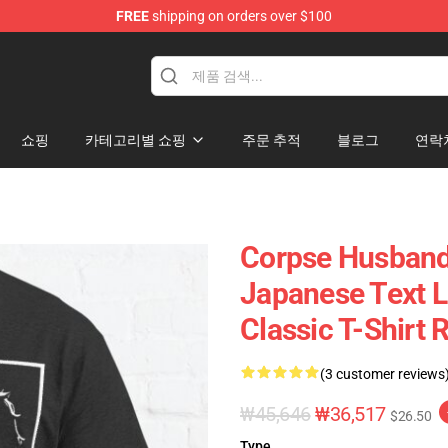
FREE
shipping on orders over $100
chandise Shop
쇼핑
카테고리별 쇼핑
주문 추적
블로그
연락
Corpse Husband
Japanese Text L
Classic T-Shirt
(3 customer reviews
₩45,646
₩36,517
$26.50
Type