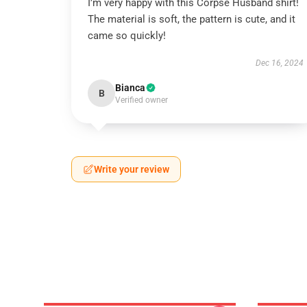
I’m very happy with this Corpse Husband shirt!
The material is soft, the pattern is cute, and it
came so quickly!
Dec 16, 2024
Bianca
B
Verified owner
Write your review