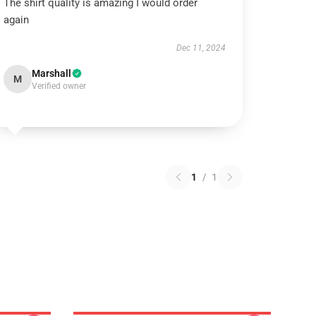
The shirt quality is amazing I would order
again
Dec 11, 2024
Marshall
M
Verified owner
1
/
1