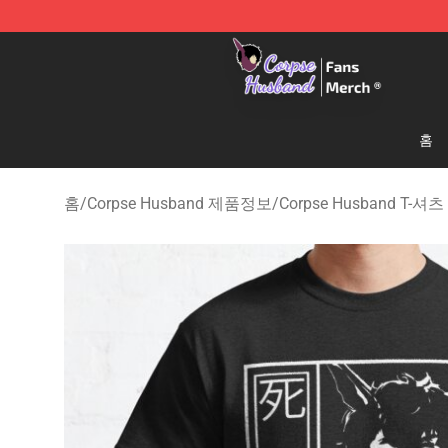
Corpse Husband Store - Official Corpse Husband Mer
홈
홈
/
Corpse Husband 제품정보
/
Corpse Husband T-셔츠