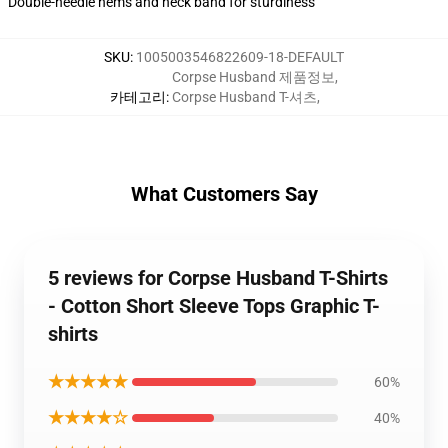
Double-needle hems and neck band for sturdiness
SKU
:
1005003546822609-18-DEFAULT
Corpse Husband 제품정보
,
카테고리
:
Corpse Husband T-셔츠
,
What Customers Say
5 reviews for Corpse Husband T-Shirts
- Cotton Short Sleeve Tops Graphic T-
shirts
★★★★★
60%
★★★★☆
40%