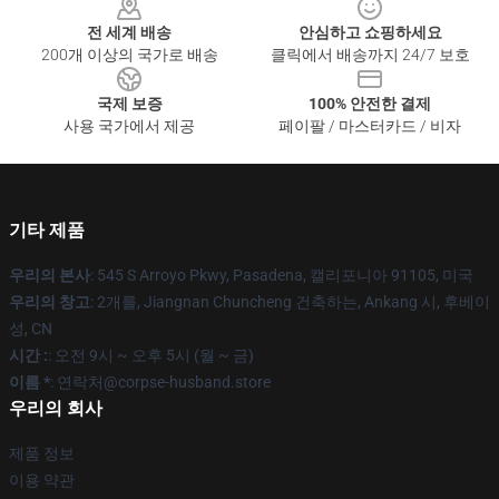
전 세계 배송
안심하고 쇼핑하세요
200개 이상의 국가로 배송
클릭에서 배송까지 24/7 보호
국제 보증
100% 안전한 결제
사용 국가에서 제공
페이팔 / 마스터카드 / 비자
기타 제품
우리의 본사
: 545 S Arroyo Pkwy, Pasadena, 캘리포니아 91105, 미국
우리의 창고
: 2개를, Jiangnan Chuncheng 건축하는, Ankang 시, 후베이
성, CN
시간 :
: 오전 9시 ~ 오후 5시 (월 ~ 금)
이름 *
: 연락처@corpse-husband.store
우리의 회사
제품 정보
이용 약관