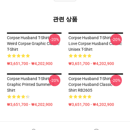
관련 상품
Corpse Husband T-Shirts -
Corpse Husband T-Shirts – I
-20%
-20%
Weird Corpse Graphic Classic
Love Corpse Husband Classic
T-Shirt
Unisex T-Shirt
₩3,651,700 - ₩4,202,900
₩3,651,700 - ₩4,202,900
Corpse Husband T-Shirts –
Corpse Husband T-Shirts -
-20%
-20%
Graphic Printed Summer T-
Corpse Husband Classic T-
Shirt
Shirt RB2605
₩3,651,700 - ₩4,202,900
₩3,651,700 - ₩4,202,900
Footer