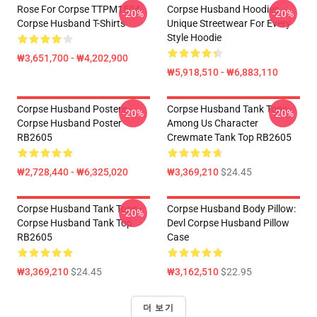
Rose For Corpse TTPM1504
Corpse Husband Hoodies –
-20%
-20%
Corpse Husband T-Shirts
Unique Streetwear For Every
Style Hoodie
₩3,651,700 - ₩4,202,900
₩5,918,510 - ₩6,883,110
Corpse Husband Posters -
Corpse Husband Tank Tops -
-20%
-20%
Corpse Husband Poster
Among Us Character
RB2605
Crewmate Tank Top RB2605
₩2,728,440 - ₩6,325,020
₩3,369,210
$24.45
Corpse Husband Tank Tops -
Corpse Husband Body Pillow:
-20%
Corpse Husband Tank Top
Devl Corpse Husband Pillow
RB2605
Case
₩3,369,210
$24.45
₩3,162,510
$22.95
더 보기