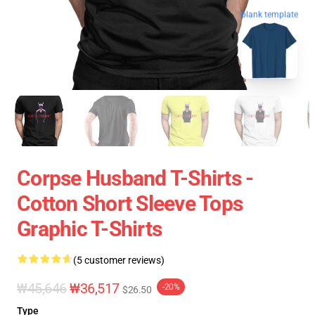
blank template
Corpse Husband T-Shirts -
Cotton Short Sleeve Tops
Graphic T-Shirts
(5 customer reviews)
₩45,646
₩36,517
-20%
$26.50
Type