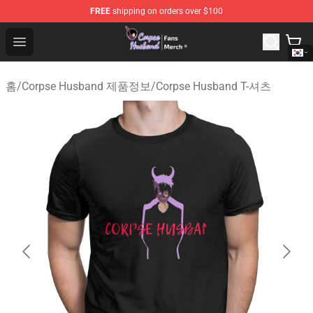
FREE
shipping on orders over $100
Corpse Husband Store - Official Corpse Husband Merch
Open menu
홈
/
Corpse Husband 제품정보
/
Corpse Husband T-셔츠