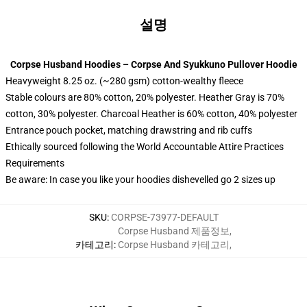
설명
Corpse Husband Hoodies – Corpse And Syukkuno Pullover Hoodie
Heavyweight 8.25 oz. (~280 gsm) cotton-wealthy fleece
Stable colours are 80% cotton, 20% polyester. Heather Gray is 70%
cotton, 30% polyester. Charcoal Heather is 60% cotton, 40% polyester
Entrance pouch pocket, matching drawstring and rib cuffs
Ethically sourced following the World Accountable Attire Practices
Requirements
Be aware: In case you like your hoodies dishevelled go 2 sizes up
SKU
:
CORPSE-73977-DEFAULT
Corpse Husband 제품정보
,
카테고리
:
Corpse Husband 카테고리
,