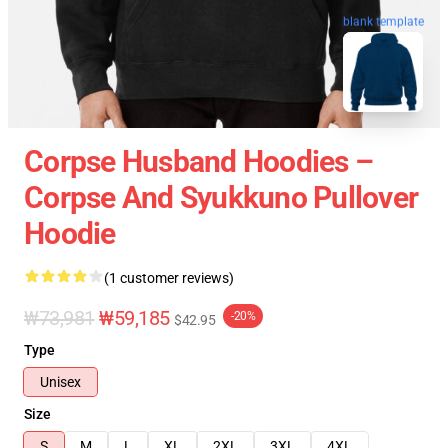
blank template
Corpse Husband Hoodies –
Corpse And Syukkuno Pullover
Hoodie
(1 customer reviews)
₩73,981
₩59,185
-20%
$42.95
Type
Unisex
Size
S
M
L
XL
2XL
3XL
4XL