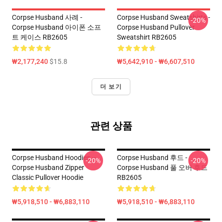
Corpse Husband 사례 -
Corpse Husband Sweatshirts -
-20%
Corpse Husband 아이폰 소프
Corpse Husband Pullover
트 케이스 RB2605
Sweatshirt RB2605
₩2,177,240
$15.8
₩5,642,910 - ₩6,607,510
더 보기
관련 상품
Corpse Husband Hoodies –
Corpse Husband 후드 -
-20%
-20%
Corpse Husband Zipper
Corpse Husband 풀 오버 후드
Classic Pullover Hoodie
RB2605
₩5,918,510 - ₩6,883,110
₩5,918,510 - ₩6,883,110