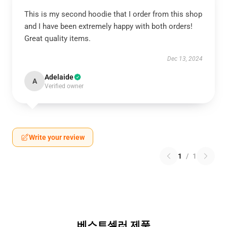
This is my second hoodie that I order from this shop
and I have been extremely happy with both orders!
Great quality items.
Dec 13, 2024
Adelaide
A
Verified owner
Write your review
1
/
1
베스트셀러 제품