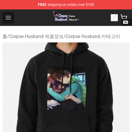
FREE
shipping on orders over $100
Corpse Husband Store - Official Corpse Husband Merch
Open menu
홈
/
Corpse Husband 제품정보
/
Corpse Husband 카테고리