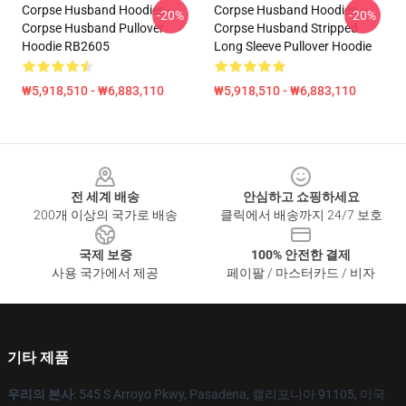
Corpse Husband Hoodies -
Corpse Husband Hoodies –
-20%
-20%
Corpse Husband Pullover
Corpse Husband Stripped
Hoodie RB2605
Long Sleeve Pullover Hoodie
₩5,918,510 - ₩6,883,110
₩5,918,510 - ₩6,883,110
Footer
전 세계 배송
안심하고 쇼핑하세요
200개 이상의 국가로 배송
클릭에서 배송까지 24/7 보호
국제 보증
100% 안전한 결제
사용 국가에서 제공
페이팔 / 마스터카드 / 비자
기타 제품
우리의 본사
: 545 S Arroyo Pkwy, Pasadena, 캘리포니아 91105, 미국