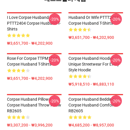
I Love Corpse Husband
Husband Or Wife PTTT2404
-20%
-20%
PTTT2404 Corpse Husband T-
Corpse Husband T-Shirts
Shirts
₩3,651,700 - ₩4,202,900
₩3,651,700 - ₩4,202,900
Rose For Corpse TTPM1504
Corpse Husband Hoodies –
-20%
-20%
Corpse Husband T-Shirts
Unique Streetwear For Every
Style Hoodie
₩3,651,700 - ₩4,202,900
₩5,918,510 - ₩6,883,110
Corpse Husband Pillows -
Corpse Husband Bedding -
-20%
-20%
Corpse Husband Throw Pillow
Corpse Husband Comforter
RB2605
RB2605
₩3,307,200 - ₩3,996,200
₩4,685,200 - ₩8,957,000