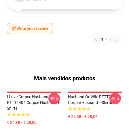
Write your review
1
/
1
Mais vendidos produtos
I Love Corpse Husband
Husband Or Wife PTTT2404
-20%
-20%
PTTT2404 Corpse Husband T-
Corpse Husband T-Shirts
Shirts
€ 24,38 - € 28,06
€ 24,38 - € 28,06