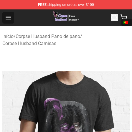
FREE
shipping on orders over $100
Corpse Husband Store - Official Corpse Husband Merch
Open menu
Início
/
Corpse Husband Pano de pano
/
Corpse Husband Camisas