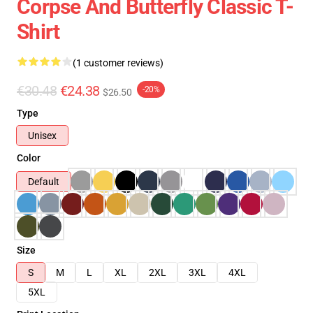
Corpse And Butterfly Classic T-
Shirt
(1 customer reviews)
€30.48
€24.38
-20%
$26.50
Type
Unisex
Color
Default
Size
S
M
L
XL
2XL
3XL
4XL
5XL