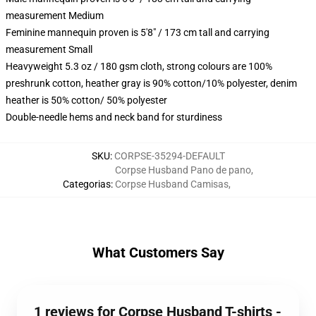
measurement Medium
Feminine mannequin proven is 5'8" / 173 cm tall and carrying
measurement Small
Heavyweight 5.3 oz / 180 gsm cloth, strong colours are 100%
preshrunk cotton, heather gray is 90% cotton/10% polyester, denim
heather is 50% cotton/ 50% polyester
Double-needle hems and neck band for sturdiness
SKU
:
CORPSE-35294-DEFAULT
Corpse Husband Pano de pano
,
Categorias
:
Corpse Husband Camisas
,
What Customers Say
1 reviews for Corpse Husband T-shirts -