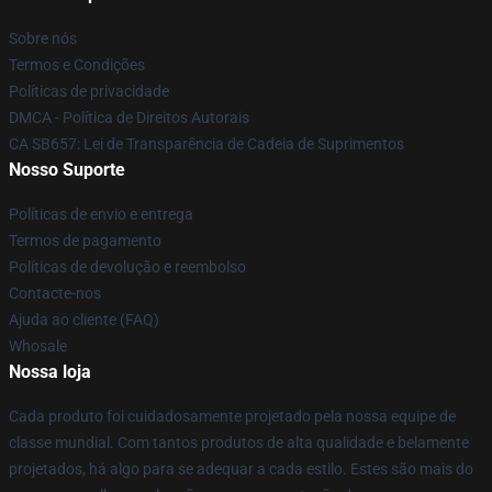
Sobre nós
Termos e Condições
Políticas de privacidade
DMCA - Política de Direitos Autorais
CA SB657: Lei de Transparência de Cadeia de Suprimentos
Nosso Suporte
Políticas de envio e entrega
Termos de pagamento
Políticas de devolução e reembolso
Contacte-nos
Ajuda ao cliente (FAQ)
Whosale
Nossa loja
Cada produto foi cuidadosamente projetado pela nossa equipe de
classe mundial. Com tantos produtos de alta qualidade e belamente
projetados, há algo para se adequar a cada estilo. Estes são mais do