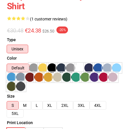
Shirt
(1 customer reviews)
€30.48
€24.38
-20%
$26.50
Type
Unisex
Color
Default
Size
S
M
L
XL
2XL
3XL
4XL
5XL
Print Location