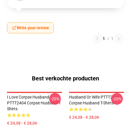
Write your review
1
/
1
Best verkochte producten
I Love Corpse Husband
Husband Or Wife PTTT2404
-20%
-20%
PTTT2404 Corpse Husband T-
Corpse Husband T-Shirts
Shirts
€ 24,38 - € 28,06
€ 24,38 - € 28,06