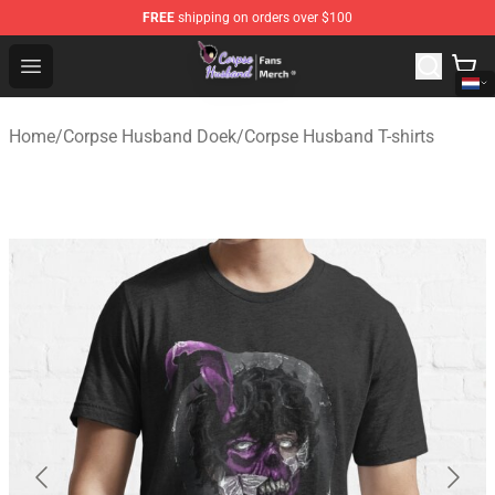
FREE
shipping on orders over $100
Corpse Husband Store - Official Corpse Husband Merch
Open menu
Home
/
Corpse Husband Doek
/
Corpse Husband T-shirts