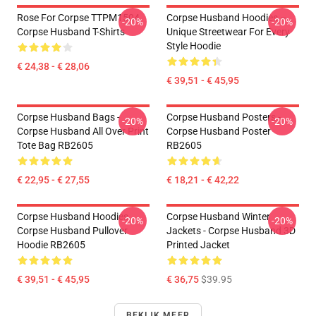
Rose For Corpse TTPM1504
Corpse Husband Hoodies –
-20%
-20%
Corpse Husband T-Shirts
Unique Streetwear For Every
Style Hoodie
€ 24,38 - € 28,06
€ 39,51 - € 45,95
Corpse Husband Bags -
Corpse Husband Posters -
-20%
-20%
Corpse Husband All Over Print
Corpse Husband Poster
Tote Bag RB2605
RB2605
€ 22,95 - € 27,55
€ 18,21 - € 42,22
Corpse Husband Hoodies.
Corpse Husband Winter
-20%
-20%
Corpse Husband Pullover
Jackets - Corpse Husband 3D
Hoodie RB2605
Printed Jacket
€ 39,51 - € 45,95
€ 36,75
$39.95
BEKIJK MEER