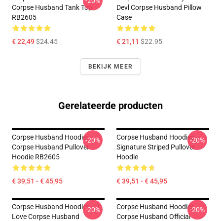
-20%
Corpse Husband Tank Top
Devl Corpse Husband Pillow
RB2605
Case
€ 22,49
$24.45
€ 21,11
$22.95
BEKIJK MEER
Gerelateerde producten
Corpse Husband Hoodies -
Corpse Husband Hoodies –
-20%
-20%
Corpse Husband Pullover
Signature Striped Pullover
Hoodie RB2605
Hoodie
€ 39,51 - € 45,95
€ 39,51 - € 45,95
Corpse Husband Hoodies – I
Corpse Husband Hoodies –
-20%
-20%
Love Corpse Husband
Corpse Husband Official