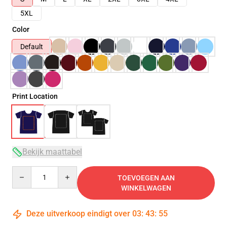
5XL
Color
Default
Print Location
Bekijk maattabel
Quantity
TOEVOEGEN AAN
WINKELWAGEN
Deze uitverkoop eindigt over
03
:
43
:
54