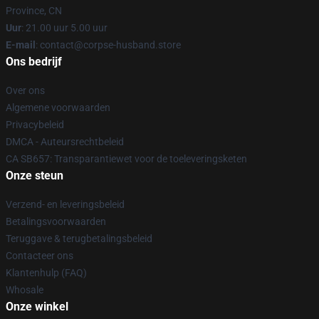
Province, CN
Uur
: 21.00 uur 5.00 uur
E-mail
: contact@corpse-husband.store
Ons bedrijf
Over ons
Algemene voorwaarden
Privacybeleid
DMCA - Auteursrechtbeleid
CA SB657: Transparantiewet voor de toeleveringsketen
Onze steun
Verzend- en leveringsbeleid
Betalingsvoorwaarden
Teruggave & terugbetalingsbeleid
Contacteer ons
Klantenhulp (FAQ)
Whosale
Onze winkel