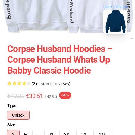
blank template
Corpse Husband Hoodies –
Corpse Husband Whats Up
Babby Classic Hoodie
(2 customer reviews)
€49.39
€39.51
-20%
$42.95
Type
Unisex
Size
S
M
L
XL
2XL
3XL
4XL