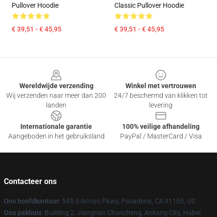
Pullover Hoodie
Classic Pullover Hoodie
€ 39,51 - € 45,95
€ 39,51 - € 45,95
Footer
Wereldwijde verzending
Winkel met vertrouwen
Wij verzenden naar meer dan 200
24/7 beschermd van klikken tot
landen
levering
Internationale garantie
100% veilige afhandeling
Aangeboden in het gebruiksland
PayPal / MasterCard / Visa
Contacteer ons
Ons hoofdkantoor
: 545 S Arroyo Pkwy, Pasadena, CA 91105, US
Ons pakhuis
: Building 2, Jiangnan Chuncheng, Ankang City, Hubei