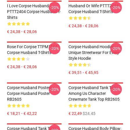
I Love Corpse Husband
Husband Or Wife PTTT2404
-20%
-20%
PTTT2404 Corpse Husband T-
Corpse Husband T-Shirts
Shirts
€ 24,38 - € 28,06
€ 24,38 - € 28,06
Rose For Corpse TTPM1504
Corpse Husband Hoodies –
-20%
-20%
Corpse Husband T-Shirts
Unique Streetwear For Every
Style Hoodie
€ 24,38 - € 28,06
€ 39,51 - € 45,95
Corpse Husband Posters -
Corpse Husband Tank Tops -
-20%
-20%
Corpse Husband Poster
Among Us Character
RB2605
Crewmate Tank Top RB2605
€ 18,21 - € 42,22
€ 22,49
$24.45
Corpse Husband Tank Tops -
Corpse Husband Body Pillow: