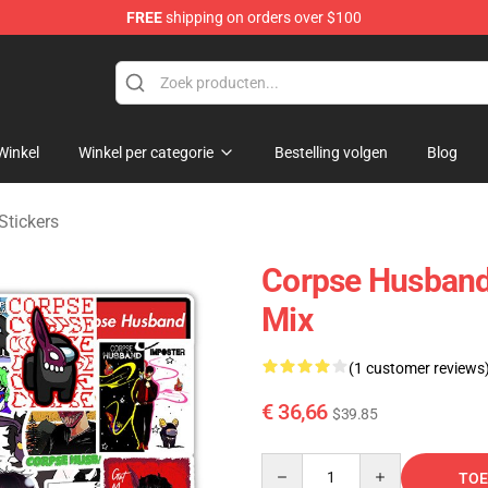
FREE
shipping on orders over $100
chandise Shop
Winkel
Winkel per categorie
Bestelling volgen
Blog
Stickers
Corpse Husband
Mix
(1 customer reviews
€ 36,66
$39.85
Quantity
TOE