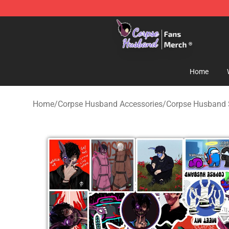
Corpse Husband Store - Official Corpse Husband Mer
Home
Home
/
Corpse Husband Accessories
/
Corpse Husband 