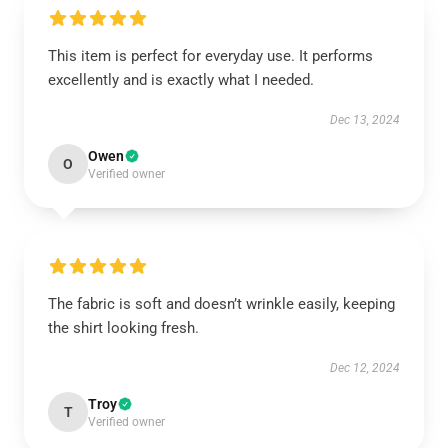
This item is perfect for everyday use. It performs
excellently and is exactly what I needed.
Dec 13, 2024
Owen
O
Verified owner
The fabric is soft and doesn’t wrinkle easily, keeping
the shirt looking fresh.
Dec 12, 2024
Troy
T
Verified owner