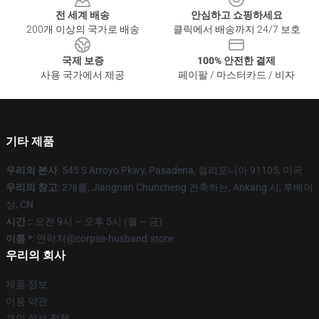
전 세계 배송
안심하고 쇼핑하세요
200개 이상의 국가로 배송
클릭에서 배송까지 24/7 보호
국제 보증
100% 안전한 결제
사용 국가에서 제공
페이팔 / 마스터카드 / 비자
기타 제품
우리의 본사
: 545 S Arroyo Pkwy, Pasadena, 캘리포니아 91105, 미국
우리의 창고
: 2개를, Jiangnan Chuncheng 건축하는, Ankang 시, 후베이
성, CN
시간 :
: 오전 9시 ~ 오후 5시 (월 ~ 금)
이름 *
: 연락처@corpse-husband.store
우리의 회사
제품 정보
이용 약관
개인 정보 정책