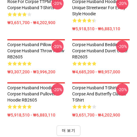
Rose For Corpse TTPM1504
Corpse Husband Hoodies –
-20%
-20%
Corpse Husband T-Shirts
Unique Streetwear For Every
Style Hoodie
₩3,651,700 - ₩4,202,900
₩5,918,510 - ₩6,883,110
Corpse Husband Pillows -
Corpse Husband Bedding -
-20%
-20%
Corpse Husband Throw Pillow
Corpse Husband Duvet Cover
RB2605
RB2605
₩3,307,200 - ₩3,996,200
₩4,685,200 - ₩8,957,000
Corpse Husband Hoodies -
Corpse Husband T-Shirts -
-20%
-20%
Corpse Husband Pullover
Corpse And Butterfly Classic
Hoodie RB2605
T-Shirt
₩5,918,510 - ₩6,883,110
₩3,651,700 - ₩4,202,900
더 보기