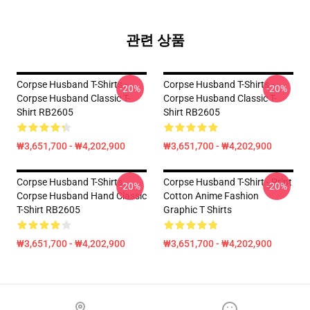
관련 상품
Corpse Husband T-Shirts -
Corpse Husband T-Shirts -
-20%
-20%
Corpse Husband Classic T-
Corpse Husband Classic T-
Shirt RB2605
Shirt RB2605
₩3,651,700 - ₩4,202,900
₩3,651,700 - ₩4,202,900
Corpse Husband T-Shirts -
Corpse Husband T-Shirt - Print
-20%
-20%
Corpse Husband Hand Classic
Cotton Anime Fashion
T-Shirt RB2605
Graphic T Shirts
₩3,651,700 - ₩4,202,900
₩3,651,700 - ₩4,202,900
Footer