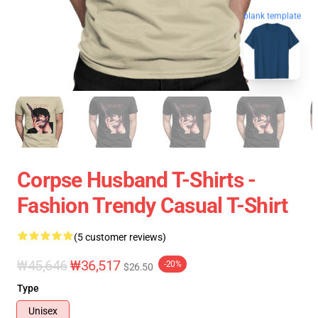
blank template
Corpse Husband T-Shirts -
Fashion Trendy Casual T-Shirt
(5 customer reviews)
₩45,646
₩36,517
-20%
$26.50
Type
Unisex