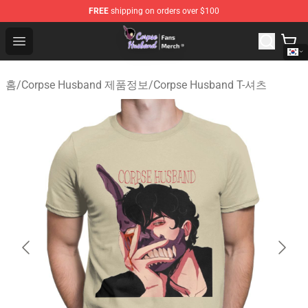
FREE
shipping on orders over $100
Corpse Husband Store - Official Corpse Husband Merch
Open menu
홈
/
Corpse Husband 제품정보
/
Corpse Husband T-셔츠