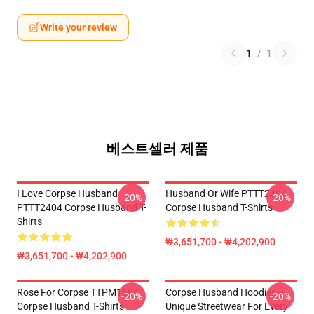
Write your review
1
/
1
베스트셀러 제품
I Love Corpse Husband
Husband Or Wife PTTT2404
-20%
-20%
PTTT2404 Corpse Husband T-
Corpse Husband T-Shirts
Shirts
₩3,651,700 - ₩4,202,900
₩3,651,700 - ₩4,202,900
Rose For Corpse TTPM1504
Corpse Husband Hoodies –
-20%
-20%
Corpse Husband T-Shirts
Unique Streetwear For Every