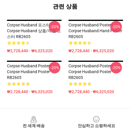
관련 상품
Corpse Husband 포스터 -
Corpse Husband Posters -
-20%
-20%
Corpse Husband 상품/제품 포
Corpse Husband Hand Poster
스터 RB2605
RB2605
₩2,728,440 - ₩6,325,020
₩2,728,440 - ₩6,325,020
Corpse Husband Posters -
Corpse Husband Posters -
-20%
-20%
Corpse Husband Poster
Corpse Husband Poster
RB2605
RB2605
₩2,728,440 - ₩6,325,020
₩2,728,440 - ₩6,325,020
Footer
전 세계 배송
안심하고 쇼핑하세요