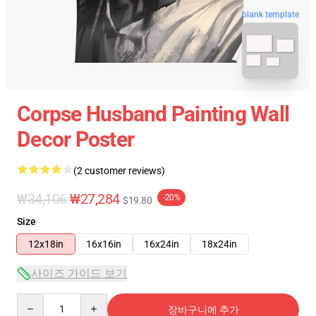
blank template
Corpse Husband Painting Wall
Decor Poster
(2 customer reviews)
₩34,106
₩27,284
-20%
$19.80
Size
12x18in
16x16in
16x24in
18x24in
사이즈 가이드 보기
Quantity
장바구니에 추가