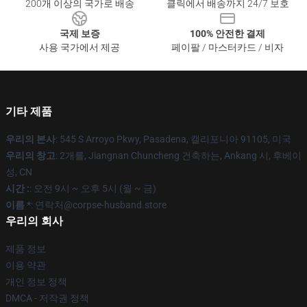
200개 이상의 국가로 배송
클릭에서 배송까지 24/7 보호
국제 보증
100% 안전한 결제
사용 국가에서 제공
페이팔 / 마스터카드 / 비자
기타 제품
우리의 본사
: 545 S Arroyo Pkwy, Pasadena, 캘리포니아 91105, 미국
우리의 창고
: 2개를, Jiangnan Chuncheng 건축하는, Ankang 시, 후베이
성, CN
시간 :
: 오전 9시 ~ 오후 5시 (월 ~ 금)
이름 *
: 연락처@corpse-husband.store
우리의 회사
제품 정보
이용 약관
개인 정보 정책
DMCA - 저작권 정책