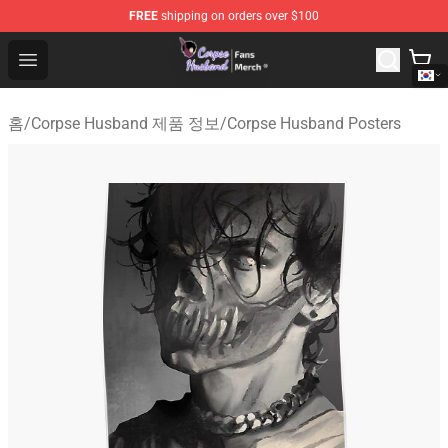
FREE
shipping on orders over $100
Corpse Husband Store - Official Corpse Husband Merch
Open menu
홈
/
Corpse Husband 제품 정보
/
Corpse Husband Posters