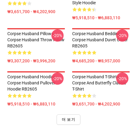
Style Hoodie
₩3,651,700 - ₩4,202,900
₩5,918,510 - ₩6,883,110
Corpse Husband Pillows -
Corpse Husband Bedding -
-20%
-20%
Corpse Husband Throw Pillow
Corpse Husband Duvet Cover
RB2605
RB2605
₩3,307,200 - ₩3,996,200
₩4,685,200 - ₩8,957,000
Corpse Husband Hoodies -
Corpse Husband T-Shirts -
-20%
-20%
Corpse Husband Pullover
Corpse And Butterfly Classic
Hoodie RB2605
T-Shirt
₩5,918,510 - ₩6,883,110
₩3,651,700 - ₩4,202,900
더 보기