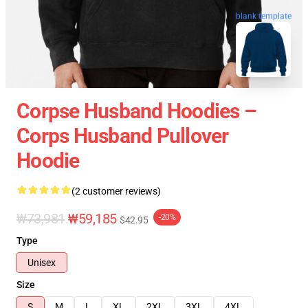
blank template
Corpse Husband Hoodies –
Corps Husband Pullover
Hoodie
(2 customer reviews)
₩73,981
₩59,185
-20%
$42.95
Type
Unisex
Size
S
M
L
XL
2XL
3XL
4XL