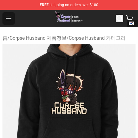
FREE
shipping on orders over $100
Corpse Husband Store - Official Corpse Husband Merch
Open menu
홈
/
Corpse Husband 제품정보
/
Corpse Husband 카테고리