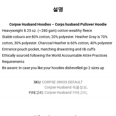
설명
Corpse Husband Hoodies – Corps husband Pullover Hoodie
Heavyweight 8.25 oz. (~280 gsm) cotton-wealthy fleece
Stable colours are 80% cotton, 20% polyester. Heather Gray is 70%
cotton, 30% polyester. Charcoal Heather is 60% cotton, 40% polyester
Entrance pouch pocket, matching drawstring and rib cuffs
Ethically sourced following the World Accountable Attire Practices
Requirements
Be aware: In case you like your hoodies dishevelled go 2 sizes up
SKU
:
CORPSE-38933-DEFAULT
Corpse Husband 제품정보
,
카테고리
:
Corpse Husband 카테고리
,