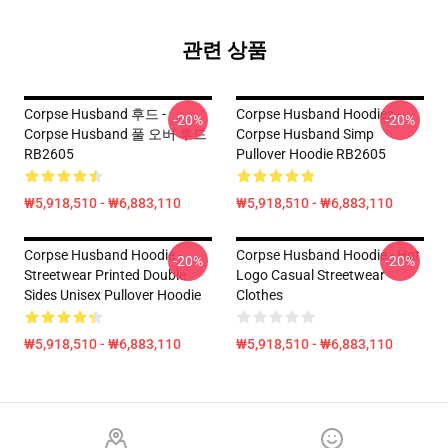
관련 상품
Corpse Husband 후드 -
Corpse Husband Hoodies -
-20%
-20%
Corpse Husband 풀 오버 후드
Corpse Husband Simp
RB2605
Pullover Hoodie RB2605
₩5,918,510 - ₩6,883,110
₩5,918,510 - ₩6,883,110
Corpse Husband Hoodie -
Corpse Husband Hoodie - Hot
-20%
-20%
Streetwear Printed Double
Logo Casual Streetwear
Sides Unisex Pullover Hoodie
Clothes
₩5,918,510 - ₩6,883,110
₩5,918,510 - ₩6,883,110
Footer