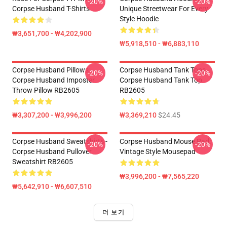
-20%
-20%
Corpse Husband T-Shirts
Unique Streetwear For Every
Style Hoodie
₩3,651,700 - ₩4,202,900
₩5,918,510 - ₩6,883,110
Corpse Husband Pillows -
Corpse Husband Tank Tops -
-20%
-20%
Corpse Husband Imposter
Corpse Husband Tank Top
Throw Pillow RB2605
RB2605
₩3,307,200 - ₩3,996,200
₩3,369,210
$24.45
Corpse Husband Sweatshirts -
Corpse Husband Mouse Pad:
-20%
-20%
Corpse Husband Pullover
Vintage Style Mousepad
Sweatshirt RB2605
₩3,996,200 - ₩7,565,220
₩5,642,910 - ₩6,607,510
더 보기