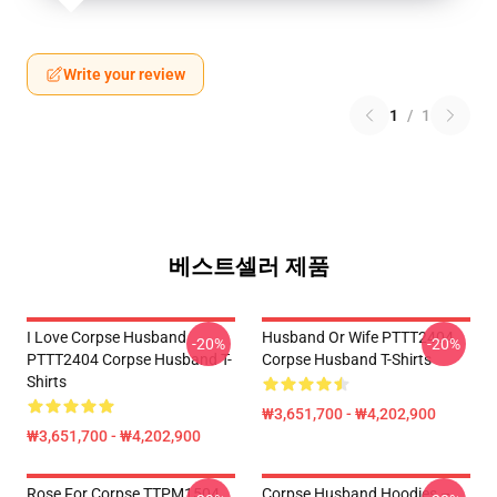
Write your review
1
/
1
베스트셀러 제품
I Love Corpse Husband
Husband Or Wife PTTT2404
-20%
-20%
PTTT2404 Corpse Husband T-
Corpse Husband T-Shirts
Shirts
₩3,651,700 - ₩4,202,900
₩3,651,700 - ₩4,202,900
Rose For Corpse TTPM1504
Corpse Husband Hoodies –