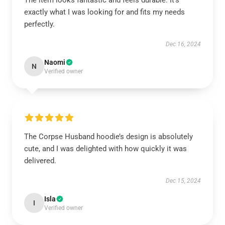
The item looks fantastic and feels durable. It’s
exactly what I was looking for and fits my needs
perfectly.
Dec 16, 2024
Naomi
N
Verified owner
The Corpse Husband hoodie’s design is absolutely
cute, and I was delighted with how quickly it was
delivered.
Dec 15, 2024
Isla
I
Verified owner