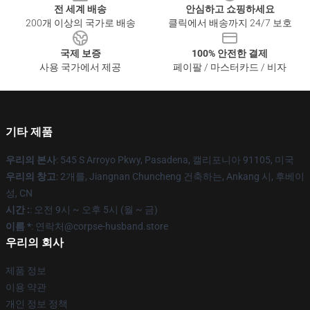
전 세계 배송
안심하고 쇼핑하세요
200개 이상의 국가로 배송
클릭에서 배송까지 24/7 보호
국제 보증
100% 안전한 결제
사용 국가에서 제공
페이팔 / 마스터카드 / 비자
기타 제품
우리의 본사
: 545 S Arroyo Pkwy, Pasadena, 캘리포니아 91105, 미국
우리의 창고
: 2개를, Jiangnan Chuncheng 건축하는, Ankang 시, 후베이
성, CN
시간 :
: 오전 9시 ~ 오후 5시 (월 ~ 금)
이름 *
: 연락처@corpse-husband.store
우리의 회사
제품 정보
이용 약관
개인 정보 정책