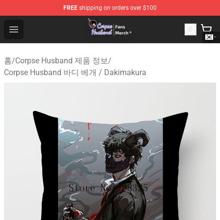
FREE
shipping on orders over $100
Corpse Husband Store - Official Corpse Husband Merch
Open menu
홈
/
Corpse Husband 제품 정보
/
Corpse Husband 바디 베개 / Dakimakura