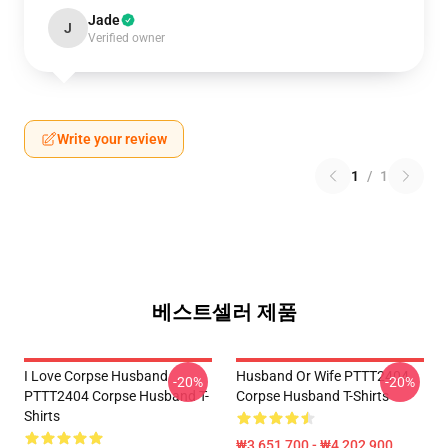
Jade
J
Verified owner
Write your review
1
/
1
베스트셀러 제품
I Love Corpse Husband
Husband Or Wife PTTT2404
-20%
-20%
PTTT2404 Corpse Husband T-
Corpse Husband T-Shirts
Shirts
₩3,651,700 - ₩4,202,900