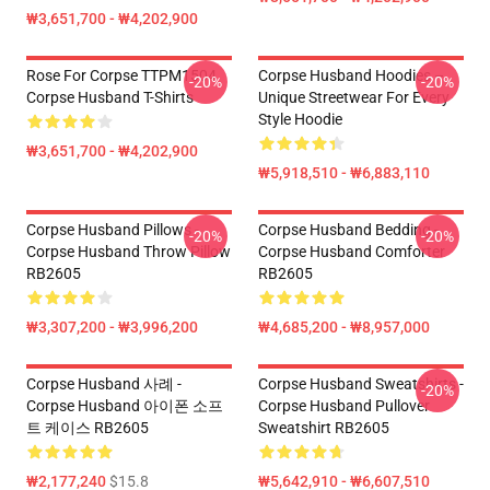
₩3,651,700 - ₩4,202,900
Rose For Corpse TTPM1504
Corpse Husband Hoodies –
-20%
-20%
Corpse Husband T-Shirts
Unique Streetwear For Every
Style Hoodie
₩3,651,700 - ₩4,202,900
₩5,918,510 - ₩6,883,110
Corpse Husband Pillows -
Corpse Husband Bedding -
-20%
-20%
Corpse Husband Throw Pillow
Corpse Husband Comforter
RB2605
RB2605
₩3,307,200 - ₩3,996,200
₩4,685,200 - ₩8,957,000
Corpse Husband 사례 -
Corpse Husband Sweatshirts -
-20%
Corpse Husband 아이폰 소프
Corpse Husband Pullover
트 케이스 RB2605
Sweatshirt RB2605
₩2,177,240
$15.8
₩5,642,910 - ₩6,607,510