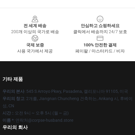
Footer
전 세계 배송
안심하고 쇼핑하세요
200개 이상의 국가로 배송
클릭에서 배송까지 24/7 보호
국제 보증
100% 안전한 결제
사용 국가에서 제공
페이팔 / 마스터카드 / 비자
기타 제품
우리의 본사
: 545 S Arroyo Pkwy, Pasadena, 캘리포니아 91105, 미국
우리의 창고
: 2개를, Jiangnan Chuncheng 건축하는, Ankang 시, 후베이
성, CN
시간 :
: 오전 9시 ~ 오후 5시 (월 ~ 금)
이름 *
: 연락처@corpse-husband.store
우리의 회사