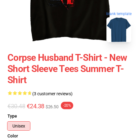
blank template
Corpse Husband T-Shirt - New
Short Sleeve Tees Summer T-
Shirt
(3 customer reviews)
€30.48
€24.38
-20%
$26.50
Type
Unisex
Color