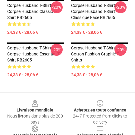
Corpse Husband T-Shirts -
Corpse Husband T-Shirts -
-20%
-20%
Corpse Husband Classic T-
Corpse Husband T-Shirt
Shirt RB2605
Classique Face RB2605
24,38 € - 28,06 €
24,38 € - 28,06 €
Corpse Husband T-Shirts -
Corpse Husband T-Shirt - Print
-20%
-20%
Corpse Husband Essential T-
Cotton Fashion Graphic T
Shirt RB2605
Shirts
24,38 € - 28,06 €
24,38 € - 28,06 €
Footer
Livraison mondiale
Achetez en toute confiance
Nous livrons dans plus de 200
24/7 Protected from clicks to
pays
delivery