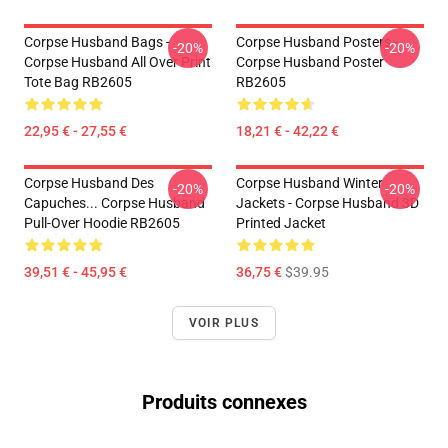
Corpse Husband Bags -
Corpse Husband Posters -
-20%
-20%
Corpse Husband All Over Print
Corpse Husband Poster
Tote Bag RB2605
RB2605
22,95 € - 27,55 €
18,21 € - 42,22 €
Corpse Husband Des
Corpse Husband Winter
-20%
-20%
Capuches... Corpse Husband
Jackets - Corpse Husband 3D
Pull-Over Hoodie RB2605
Printed Jacket
39,51 € - 45,95 €
36,75 €
$39.95
VOIR PLUS
Produits connexes