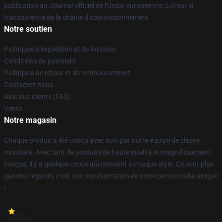
publication au Journal officiel de l'Union européenne. Loi sur la
transparence de la chaîne d'approvisionnement
Notre soutien
Politiques d'expédition et de livraison
Conditions de paiement
Politiques de retour et de remboursement
Contactez-nous
Aide aux clients (FAQ)
Vente
Notre magasin
Chaque produit a été conçu avec soin par notre équipe de classe
mondiale. Avec tant de produits de haute qualité et magnifiquement
conçus, il y a quelque chose qui convient à chaque style. Ce sont plus
que des regards, c'est une représentation de votre personnalité unique
!