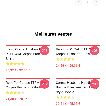
1
/
1
Meilleures ventes
I Love Corpse Husband
Husband Or Wife PTTT2404
-20%
-20%
PTTT2404 Corpse Husband T-
Corpse Husband T-Shirts
Shirts
24,38 € - 28,06 €
24,38 € - 28,06 €
Rose For Corpse TTPM1504
Corpse Husband Hoodies –
-20%
-20%
Corpse Husband T-Shirts
Unique Streetwear For Every
Style Hoodie
24,38 € - 28,06 €
39,51 € - 45,95 €