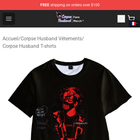
FREE
shipping on orders over $100
Corpse Husband Store - Official Corpse Husband Merch
Open menu
Accueil
/
Corpse Husband Vêtements
/
Corpse Husband T-shirts