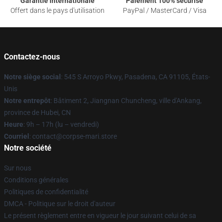
Garantie internationale
Paiement 100% sécurisé
Offert dans le pays d'utilisation
PayPal / MasterCard / Visa
Contactez-nous
Notre siège social
: 545 S Arroyo Pkwy, Pasadena, CA 91105, États-
Unis
Notre entrepôt
: Bâtiment 2, Jiangnan Chuncheng, ville d'Ankang,
province de Hubei, CN
Heure
: 9h – 17h (lu – vendredi)
Courriel
: contact@corpse-mari.store
Notre société
Sur nous
Conditions générales
Politiques de confidentialité
DMCA - Politique sur le droit d'auteur
Le présent règlement entre en vigueur le jour suivant celui de sa