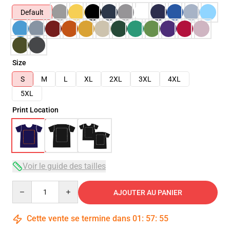
Default
Size
S
M
L
XL
2XL
3XL
4XL
5XL
Print Location
Voir le guide des tailles
Quantity
AJOUTER AU PANIER
Cette vente se termine dans
01
:
57
:
54