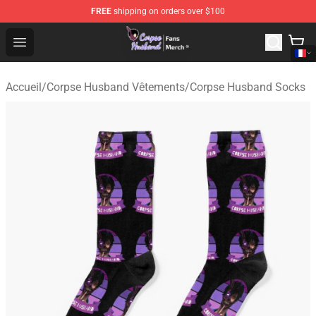
FREE
shipping on orders over $100
Corpse Husband Store - Official Corpse Husband Merch
Open menu
Accueil
/
Corpse Husband Vêtements
/
Corpse Husband Socks