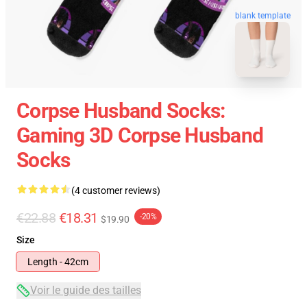
blank template
Corpse Husband Socks:
Gaming 3D Corpse Husband
Socks
(4 customer reviews)
€22.88
€18.31
-20%
$19.90
Size
Length - 42cm
Voir le guide des tailles