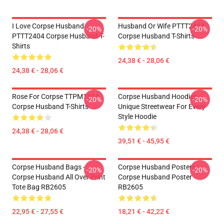
I Love Corpse Husband
Husband Or Wife PTTT2404
-20%
-20%
PTTT2404 Corpse Husband T-
Corpse Husband T-Shirts
Shirts
24,38 € - 28,06 €
24,38 € - 28,06 €
Rose For Corpse TTPM1504
Corpse Husband Hoodies –
-20%
-20%
Corpse Husband T-Shirts
Unique Streetwear For Every
Style Hoodie
24,38 € - 28,06 €
39,51 € - 45,95 €
Corpse Husband Bags -
Corpse Husband Posters -
-20%
-20%
Corpse Husband All Over Print
Corpse Husband Poster
Tote Bag RB2605
RB2605
22,95 € - 27,55 €
18,21 € - 42,22 €