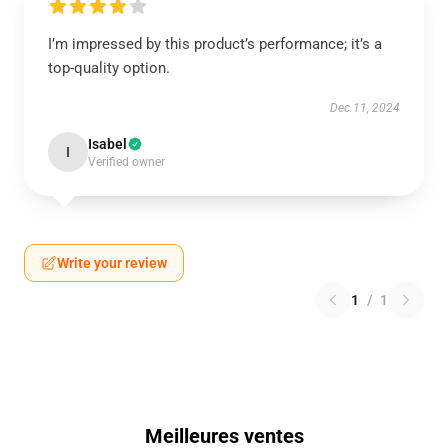
I’m impressed by this product’s performance; it’s a
top-quality option.
Dec 11, 2024
Isabel
I
Verified owner
Write your review
1
/
1
Meilleures ventes