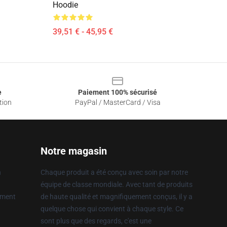
Hoodie
39,51 € - 45,95 €
e
Paiement 100% sécurisé
tion
PayPal / MasterCard / Visa
Notre magasin
n
Chaque produit a été conçu avec soin par notre
équipe de classe mondiale. Avec tant de produits
ement
de haute qualité et magnifiquement conçus, il y a
quelque chose qui convient à chaque style. Ce
sont plus que des regards, c'est une