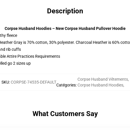
Description
Corpse Husband Hoodies – New Corpse Husband Pullover Hoodie
thy fleece
Heather Gray is 70% cotton, 30% polyester. Charcoal Heather is 60% cott
nd rib cuffs
able Attire Practices Requirements
lled go 2 sizes up
Corpse Husband Vêtements
,
SKU
:
CORPSE-74535-DEFAULT
Catégories
:
Corpse Husband Hoodies
,
What Customers Say