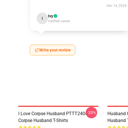
Dec 14, 2024
Ivy
I
Verified owner
Write your review
-20%
I Love Corpse Husband PTTT2404
Husband 
Corpse Husband T-Shirts
Husband T