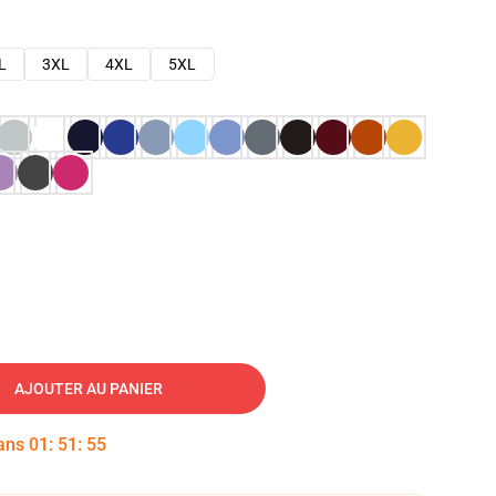
L
3XL
4XL
5XL
AJOUTER AU PANIER
dans
01
:
51
:
54