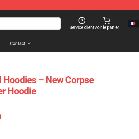
Service client
Voir le panier
Contact
 Hoodies – New Corpse
er Hoodie
)