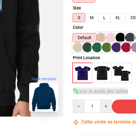
Size
S
M
L
XL
2X
Color
Default
Print Location
blank template
Voir le guide des tailles
Quantity
Cette vente se termine 