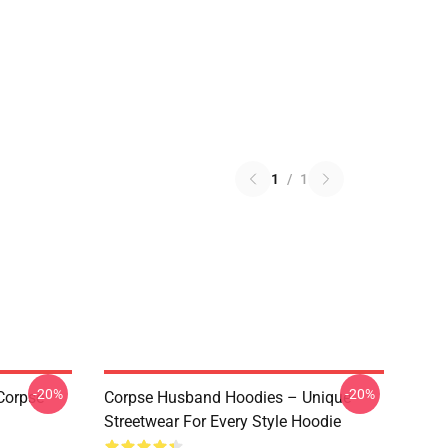
1
/
1
-20%
-20%
Corpse
Corpse Husband Hoodies – Unique
Streetwear For Every Style Hoodie