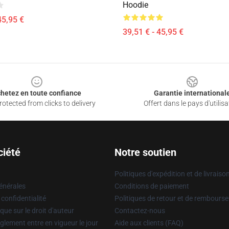
Hoodie
45,95 €
39,51 € - 45,95 €
hetez en toute confiance
Garantie international
otected from clicks to delivery
Offert dans le pays d'utilisa
ciété
Notre soutien
Politiques d'expédition et de livraiso
énérales
Conditions de paiement
 confidentialité
Politiques de retour et de rembours
que sur le droit d'auteur
Contactez-nous
glement entre en vigueur le jour
Aide aux clients (FAQ)