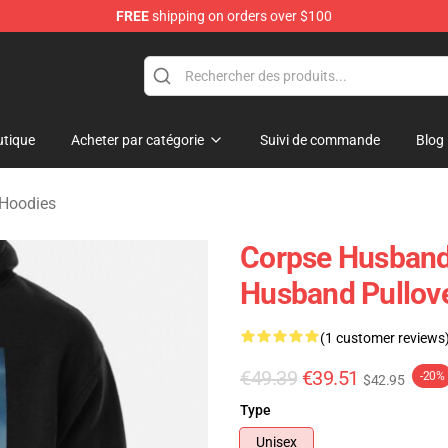
FREE
shipping on orders over $100
chandise Shop
tique
Acheter par catégorie
Suivi de commande
Blog
Hoodies
Corpse Husband
Husband Pullov
(1 customer reviews
€49.39
€39.51
-20%
$42.95
Type
Unisex