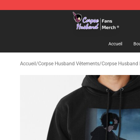
Corpse Husband Store - Official Corpse Husband Mer
Accueil
Bou
Accueil
/
Corpse Husband Vêtements
/
Corpse Husband 