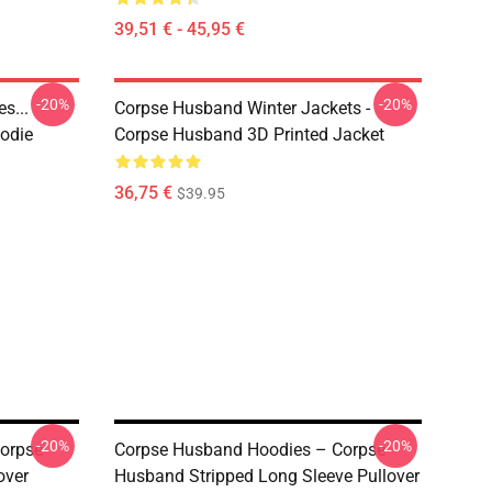
39,51 € - 45,95 €
-20%
-20%
s...
Corpse Husband Winter Jackets -
odie
Corpse Husband 3D Printed Jacket
36,75 €
$39.95
-20%
-20%
orpse
Corpse Husband Hoodies – Corpse
over
Husband Stripped Long Sleeve Pullover