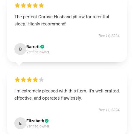
The perfect Corpse Husband pillow for a restful
sleep. Highly recommend!
Dec 14, 2024
Barrett
B
Verified owner
I'm extremely pleased with this item. It’s well-crafted,
effective, and operates flawlessly.
Dec 11, 2024
Elizabeth
E
Verified owner