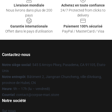
Livraison mondiale
Achetez en toute confiance
Nous livrons dans plus de 200
24/7 Protected from clicks to
pays
delivery
Garantie internationale
Paiement 100% sécurisé
Offert dans le pays d'utilisation
PayPal / MasterCard / Visa
Contactez-nous
Notre siège social
: 545 S Arroyo Pkwy, Pasadena, CA 91105, États-
Unis
Notre entrepôt
: Bâtiment 2, Jiangnan Chuncheng, ville d'Ankang,
province de Hubei, CN
Heure
: 9h – 17h (lu – vendredi)
Courriel
: contact@corpse-mari.store
Notre société
Sur nous