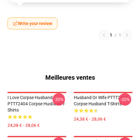
Write your review
1
/
1
Meilleures ventes
I Love Corpse Husband
Husband Or Wife PTTT2404
-20%
-20%
PTTT2404 Corpse Husband T-
Corpse Husband T-Shirts
Shirts
24,38 € - 28,06 €
24,38 € - 28,06 €