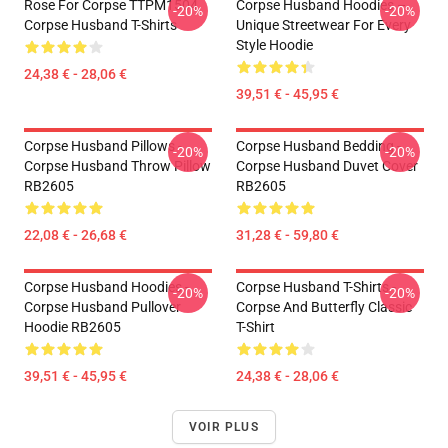
Rose For Corpse TTPM1504
Corpse Husband Hoodies –
-20%
-20%
Corpse Husband T-Shirts
Unique Streetwear For Every
Style Hoodie
24,38 € - 28,06 €
39,51 € - 45,95 €
Corpse Husband Pillows -
Corpse Husband Bedding -
-20%
-20%
Corpse Husband Throw Pillow
Corpse Husband Duvet Cover
RB2605
RB2605
22,08 € - 26,68 €
31,28 € - 59,80 €
Corpse Husband Hoodies -
Corpse Husband T-Shirts -
-20%
-20%
Corpse Husband Pullover
Corpse And Butterfly Classic
Hoodie RB2605
T-Shirt
39,51 € - 45,95 €
24,38 € - 28,06 €
VOIR PLUS