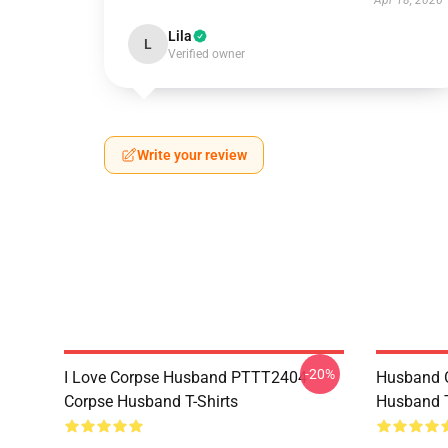
Apr 18, 2026
Lila
L
Verified owner
Write your review
-20%
I Love Corpse Husband PTTT2404
Husband 
Corpse Husband T-Shirts
Husband T