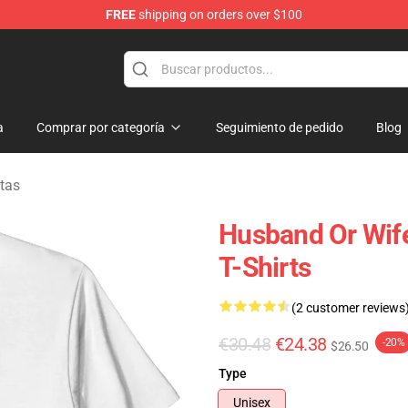
FREE
shipping on orders over $100
chandise Shop
a
Comprar por categoría
Seguimiento de pedido
Blog
tas
Husband Or Wif
T-Shirts
(2 customer reviews
€30.48
€24.38
-20%
$26.50
Type
Unisex