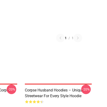
1
/
1
-20%
-20%
Corpse
Corpse Husband Hoodies – Unique
Streetwear For Every Style Hoodie