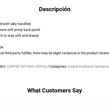
Descripción
l with silky handfeel
tane soft jersey back panel
ric to stay soft and drapey
USA
al third-party fulfiller, there may be slight variances in the product receiv
SKU
:
CORPSE-HST-0662-DEFAULT
Categorías
:
Corpse Husband Camiseta
What Customers Say