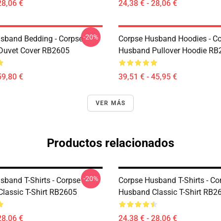
28,06 €
24,38 € - 28,06 €
-20%
sband Bedding - Corpse
Corpse Husband Hoodies - C
Duvet Cover RB2605
Husband Pullover Hoodie RB
59,80 €
39,51 € - 45,95 €
VER MÁS
Productos relacionados
-20%
sband T-Shirts - Corpse
Corpse Husband T-Shirts - Co
lassic T-Shirt RB2605
Husband Classic T-Shirt RB2
28,06 €
24,38 € - 28,06 €