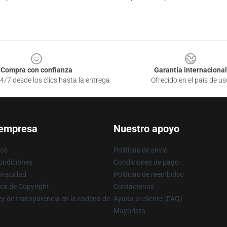
Compra con confianza
Garantía internacional
4/7 desde los clics hasta la entrega
Ofrecido en el país de us
 empresa
Nuestro apoyo
ros
Políticas de envío
ondiciones
Condiciones de pago
rivacidad
Políticas de reembolso
ica de Copyright
Contáctenos
y de transparencia en la cadena de
Ayuda al cliente (FAQ)
Mayorista