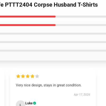
ife PTTT2404 Corpse Husband T-Shirts
Very nice design, stays in great condition.
Apr 17, 2026
Luke
L