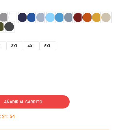
L
3XL
4XL
5XL
AÑADIR AL CARRITO
:
21
:
53