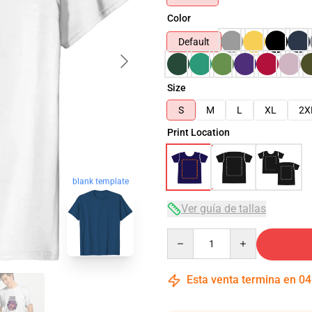
Color
Default
Size
S
M
L
XL
2X
Print Location
blank template
Ver guía de tallas
Quantity
Esta venta termina en
04