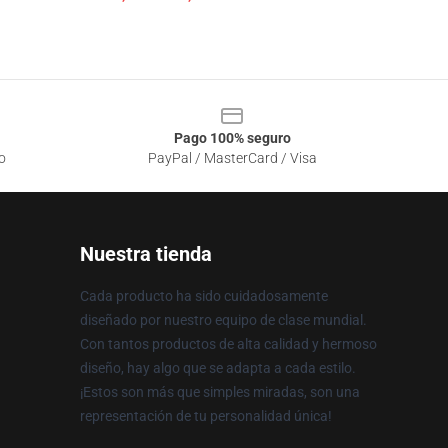
Pago 100% seguro
o
PayPal / MasterCard / Visa
Nuestra tienda
Cada producto ha sido cuidadosamente
diseñado por nuestro equipo de clase mundial.
Con tantos productos de alta calidad y hermoso
diseño, hay algo que se adapta a cada estilo.
¡Estos son más que simples miradas, son una
representación de tu personalidad única!