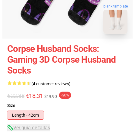
blank template
Corpse Husband Socks:
Gaming 3D Corpse Husband
Socks
(4 customer reviews)
€22.88
€18.31
-20%
$19.90
Size
Length - 42cm
Ver guía de tallas