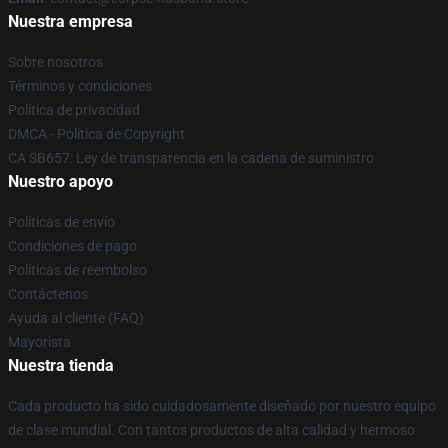
Nuestra empresa
Sobre nosotros
Términos y condiciones
Política de privacidad
DMCA - Política de Copyright
CA SB657: Ley de transparencia en la cadena de suministro
Nuestro apoyo
Políticas de envío
Condiciones de pago
Políticas de reembolso
Contáctenos
Ayuda al cliente (FAQ)
Mayorista
Nuestra tienda
Cada producto ha sido cuidadosamente diseñado por nuestro equipo
de clase mundial. Con tantos productos de alta calidad y hermoso