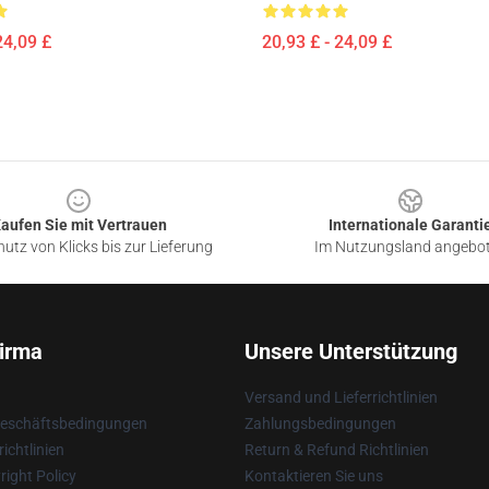
24,09 £
20,93 £ - 24,09 £
aufen Sie mit Vertrauen
Internationale Garanti
utz von Klicks bis zur Lieferung
Im Nutzungsland angebo
irma
Unsere Unterstützung
Versand und Lieferrichtlinien
Geschäftsbedingungen
Zahlungsbedingungen
ichtlinien
Return & Refund Richtlinien
ight Policy
Kontaktieren Sie uns