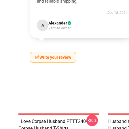
and reliable shipping.
Dec 15, 2024
Alexander
A
Verified owner
Write your review
-20%
I Love Corpse Husband PTTT2404
Husband 
Corpse Husband T-Shirts
Husband T