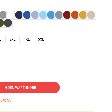
L
3XL
4XL
5XL
IN DEN WARENKORB
:
54
:
54