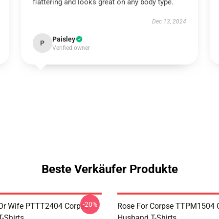
flattering and looks great on any body type.
Dec 13, 2024
Paisley
P
Verified owner
Beste Verkäufer Produkte
-20%
Or Wife PTTT2404 Corpse
Rose For Corpse TTPM1504 
-Shirts
Husband T-Shirts