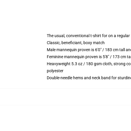
The usual, conventional t-shirt for on a regular
Classic, beneficiant, boxy match
Male mannequin proven is 6'0" / 183 cm tall 
Feminine mannequin proven is 5'8" / 173 cm t
Heavyweight 5.3 oz / 180 gsm cloth, strong co
polyester
Double-needle hems and neck band for sturdin