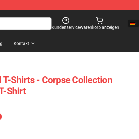
Kundenservice
Warenkorb anzeigen
og
Kontakt
T-Shirts - Corpse Collection
T-Shirt
)