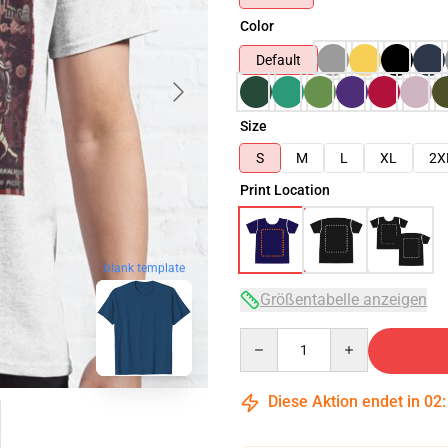
Color
Default
Size
S
M
L
XL
2X
Print Location
blank template
Größentabelle anzeigen
Quantity
Diese Aktion endet in
02