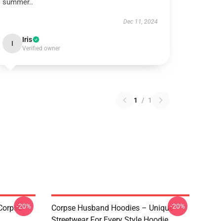
summer..
Dec 11, 2024
Iris
I
Verified owner
1
/
1
-20%
-20%
Corpse
Corpse Husband Hoodies – Unique
Streetwear For Every Style Hoodie