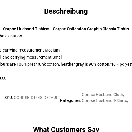
Beschreibung
Corpse Husband T-shirts - Corpse Collection Graphic Classic T-shirt
 basis put on
and carrying measurement Medium
all and carrying measurement Small
lours are 100% preshrunk cotton, heather gray is 90% cotton/10% polyes
ess
Corpse Husband Cloth
,
SKU
:
CORPSE-34448-DEFAULT
Kategorien
:
Corpse Husband T-Shirts
,
What Customers Say