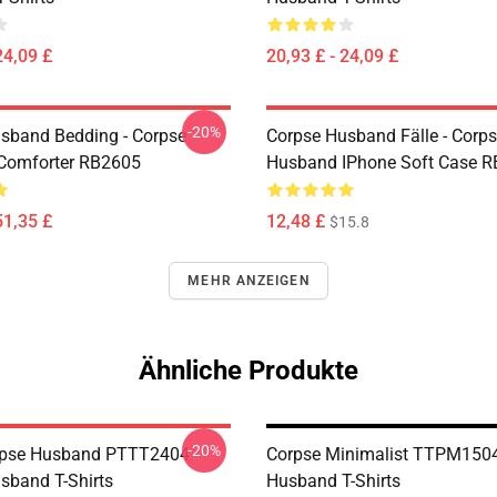
24,09 £
20,93 £ - 24,09 £
-20%
sband Bedding - Corpse
Corpse Husband Fälle - Corp
Comforter RB2605
Husband IPhone Soft Case 
51,35 £
12,48 £
$15.8
MEHR ANZEIGEN
Ähnliche Produkte
-20%
orpse Husband PTTT2404
Corpse Minimalist TTPM150
sband T-Shirts
Husband T-Shirts