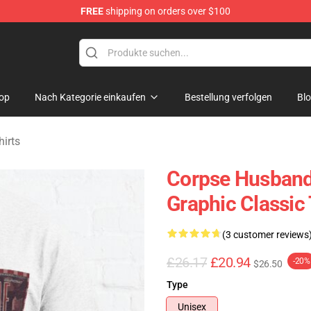
FREE
shipping on orders over $100
chandise Shop
op
Nach Kategorie einkaufen
Bestellung verfolgen
Bl
irts
Corpse Husband 
Graphic Classic 
(3 customer reviews
£26.17
£20.94
-20%
$26.50
Type
Unisex