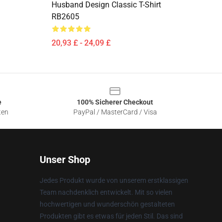
Husband Design Classic T-Shirt
RB2605
20,93 £ - 24,09 £
e
100% Sicherer Checkout
ten
PayPal / MasterCard / Visa
Unser Shop
Jedes Produkt wurde von unserem erstklassigen
Team nachdenklich entwickelt. Mit so vielen
hochwertigen und wunderschön gestalteten
Produkten gibt es etwas für jeden Stil. Das sind