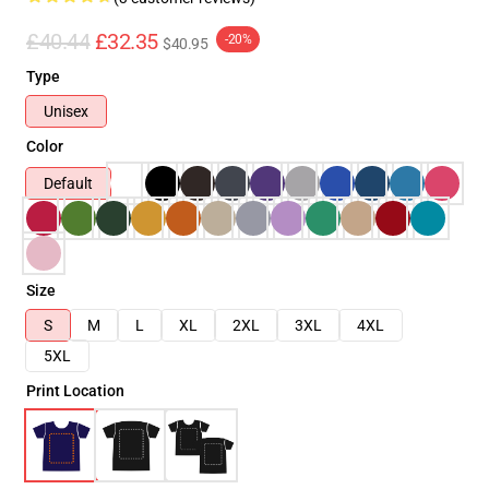
£40.44
£32.35
-20%
$40.95
Type
Unisex
Color
Default
Size
S
M
L
XL
2XL
3XL
4XL
5XL
Print Location