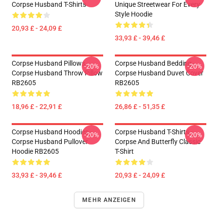
Corpse Husband T-Shirts
Unique Streetwear For Every
Style Hoodie
20,93 £ - 24,09 £
33,93 £ - 39,46 £
Corpse Husband Pillows -
Corpse Husband Bedding -
-20%
-20%
Corpse Husband Throw Pillow
Corpse Husband Duvet Cover
RB2605
RB2605
18,96 £ - 22,91 £
26,86 £ - 51,35 £
Corpse Husband Hoodies -
Corpse Husband T-Shirts -
-20%
-20%
Corpse Husband Pullover
Corpse And Butterfly Classic
Hoodie RB2605
T-Shirt
33,93 £ - 39,46 £
20,93 £ - 24,09 £
MEHR ANZEIGEN