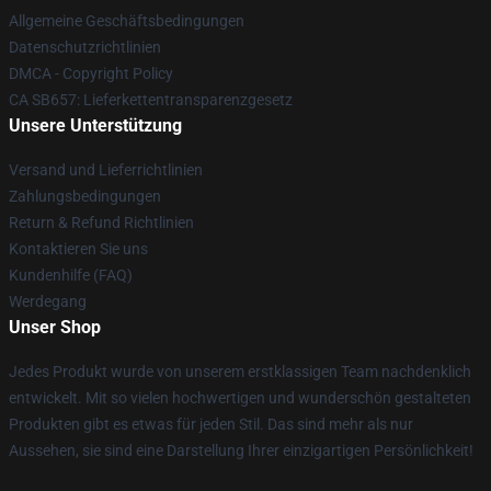
Allgemeine Geschäftsbedingungen
Datenschutzrichtlinien
DMCA - Copyright Policy
CA SB657: Lieferkettentransparenzgesetz
Unsere Unterstützung
Versand und Lieferrichtlinien
Zahlungsbedingungen
Return & Refund Richtlinien
Kontaktieren Sie uns
Kundenhilfe (FAQ)
Werdegang
Unser Shop
Jedes Produkt wurde von unserem erstklassigen Team nachdenklich
entwickelt. Mit so vielen hochwertigen und wunderschön gestalteten
Produkten gibt es etwas für jeden Stil. Das sind mehr als nur
Aussehen, sie sind eine Darstellung Ihrer einzigartigen Persönlichkeit!