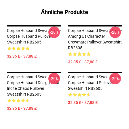
Ähnliche Produkte
Corpse Husband Sweatshirts -
Corpse Husband Sweatshirts -
-20%
-20%
Corpse Husband Pullover
Among Us Character
Sweatshirt RB2605
Crewmate Pullover Sweatshirt
RB2605
32,35 £ - 37,88 £
32,35 £ - 37,88 £
Corpse Husband Sweatshirts -
Corpse Husband Sweatshirts -
-20%
-20%
Corpse Husband Design I Will
Corpse Husband Pullover
Incite Chaos Pullover
Sweatshirt RB2605
Sweatshirt RB2605
32,35 £ - 37,88 £
32,35 £ - 37,88 £
Footer