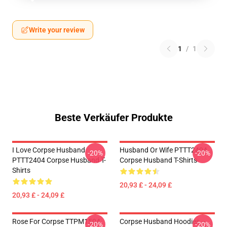
Write your review
1
/
1
Beste Verkäufer Produkte
I Love Corpse Husband
Husband Or Wife PTTT2404
-20%
-20%
PTTT2404 Corpse Husband T-
Corpse Husband T-Shirts
Shirts
20,93 £ - 24,09 £
20,93 £ - 24,09 £
Rose For Corpse TTPM1504
Corpse Husband Hoodies –
-20%
-20%