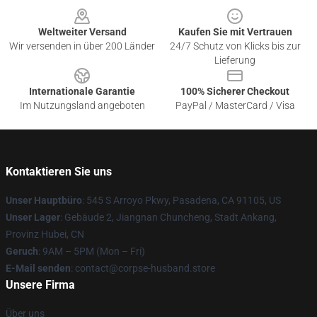
Weltweiter Versand
Kaufen Sie mit Vertrauen
Wir versenden in über 200 Länder
24/7 Schutz von Klicks bis zur
Lieferung
Internationale Garantie
100% Sicherer Checkout
Im Nutzungsland angeboten
PayPal / MasterCard / Visa
Kontaktieren Sie uns
Unser Hauptbüro
: 545 S Arroyo Pkwy, Pasadena, CA 91105, US
Unser Lager
: Gebäude 2, Jiangnan Chuncheng, Stadt Ankang,
Provinz Hubei, CN
Geruch
: 9AM – 5PM (Mon – Fri)
E-Mail senden
: contact@corpse-husband.store
Unsere Firma
Über uns