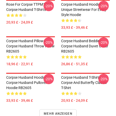
Rose For Corpse TTPM1504
Corpse Husband Hoodies –
-20%
-20%
Corpse Husband T-Shirts
Unique Streetwear For Every
Style Hoodie
20,93 £ - 24,09 £
33,93 £ - 39,46 £
Corpse Husband Pillows -
Corpse Husband Bedding -
-20%
-20%
Corpse Husband Throw Pillow
Corpse Husband Duvet Cover
RB2605
RB2605
18,96 £ - 22,91 £
26,86 £ - 51,35 £
Corpse Husband Hoodies -
Corpse Husband T-Shirts -
-20%
-20%
Corpse Husband Pullover
Corpse And Butterfly Classic
Hoodie RB2605
T-Shirt
33,93 £ - 39,46 £
20,93 £ - 24,09 £
MEHR ANZEIGEN