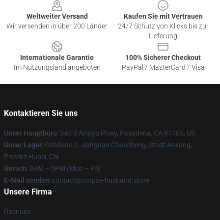
Weltweiter Versand
Kaufen Sie mit Vertrauen
Wir versenden in über 200 Länder
24/7 Schutz von Klicks bis zur
Lieferung
Internationale Garantie
100% Sicherer Checkout
Im Nutzungsland angeboten
PayPal / MasterCard / Visa
Kontaktieren Sie uns
Unser Hauptbüro
: 545 S Arroyo Pkwy, Pasadena, CA 91105, US
Unser Lager
: Gebäude 2, Jiangnan Chuncheng, Stadt Ankang,
Provinz Hubei, CN
Geruch
: 9AM – 5PM (Mon – Fri)
E-Mail senden
: contact@corpse-husband.store
Unsere Firma
Über uns