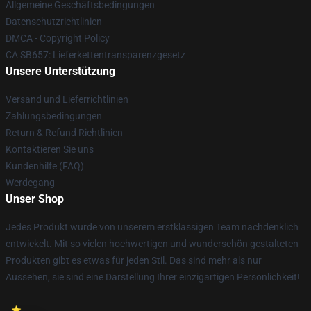
Allgemeine Geschäftsbedingungen
Datenschutzrichtlinien
DMCA - Copyright Policy
CA SB657: Lieferkettentransparenzgesetz
Unsere Unterstützung
Versand und Lieferrichtlinien
Zahlungsbedingungen
Return & Refund Richtlinien
Kontaktieren Sie uns
Kundenhilfe (FAQ)
Werdegang
Unser Shop
Jedes Produkt wurde von unserem erstklassigen Team nachdenklich
entwickelt. Mit so vielen hochwertigen und wunderschön gestalteten
Produkten gibt es etwas für jeden Stil. Das sind mehr als nur
Aussehen, sie sind eine Darstellung Ihrer einzigartigen Persönlichkeit!