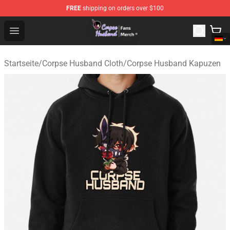
FREE
shipping on orders over $100
Corpse Husband Store - Official Corpse Husband Merch
Open menu
Startseite
/
Corpse Husband Cloth
/
Corpse Husband Kapuzen