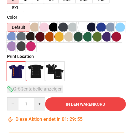
5XL
Color
Default
Print Location
Größentabelle anzeigen
Quantity
IN DEN WARENKORB
Diese Aktion endet in
01
:
29
:
54