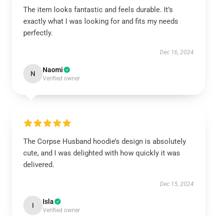
The item looks fantastic and feels durable. It’s
exactly what I was looking for and fits my needs
perfectly.
Dec 16, 2024
Naomi
N
Verified owner
The Corpse Husband hoodie’s design is absolutely
cute, and I was delighted with how quickly it was
delivered.
Dec 15, 2024
Isla
I
Verified owner