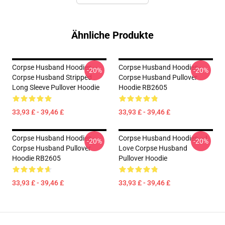
Ähnliche Produkte
Corpse Husband Hoodies –
Corpse Husband Hoodies -
-20%
-20%
Corpse Husband Stripped
Corpse Husband Pullover
Long Sleeve Pullover Hoodie
Hoodie RB2605
33,93 £ - 39,46 £
33,93 £ - 39,46 £
Corpse Husband Hoodies -
Corpse Husband Hoodies – I
-20%
-20%
Corpse Husband Pullover
Love Corpse Husband
Hoodie RB2605
Pullover Hoodie
33,93 £ - 39,46 £
33,93 £ - 39,46 £
Footer