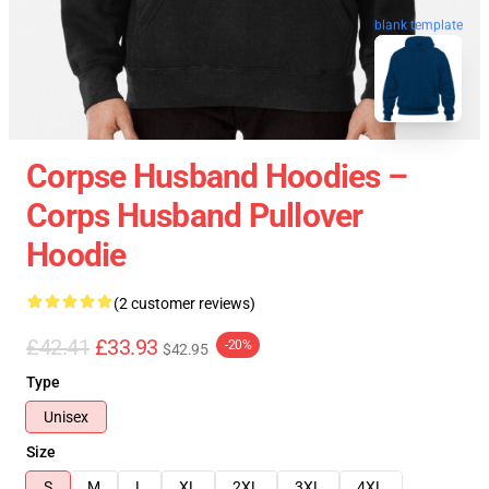
blank template
Corpse Husband Hoodies –
Corps Husband Pullover
Hoodie
(2 customer reviews)
£42.41
£33.93
-20%
$42.95
Type
Unisex
Size
S
M
L
XL
2XL
3XL
4XL