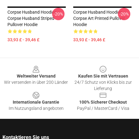
Corpse Husband Hoodies –
Corpse Husband Hoodies –
-20%
-20%
Corpse Husband Striped
Corpse Art Printed Pullover
Pullover Hoodie
Hoodie
33,93 £ - 39,46 £
33,93 £ - 39,46 £
Footer
Weltweiter Versand
Kaufen Sie mit Vertrauen
Wir versenden in über 200 Länder
24/7 Schutz von Klicks bis zur
Lieferung
Internationale Garantie
100% Sicherer Checkout
Im Nutzungsland angeboten
PayPal / MasterCard / Visa
Kontaktieren Sie uns