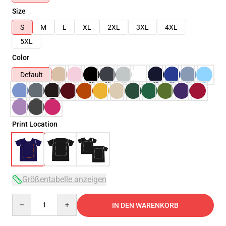
Size
S
M
L
XL
2XL
3XL
4XL
5XL
Color
Default
Print Location
Größentabelle anzeigen
Quantity
IN DEN WARENKORB