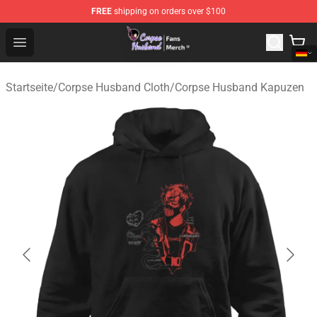
FREE
shipping on orders over $100
Corpse Husband Store - Official Corpse Husband Merch
Open menu
Startseite
/
Corpse Husband Cloth
/
Corpse Husband Kapuzen