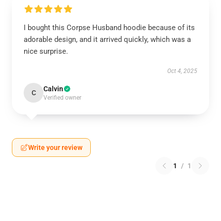
I bought this Corpse Husband hoodie because of its
adorable design, and it arrived quickly, which was a
nice surprise.
Oct 4, 2025
Calvin
C
Verified owner
Write your review
1
/
1