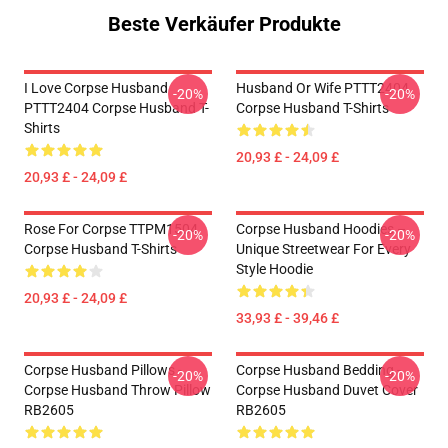
Beste Verkäufer Produkte
I Love Corpse Husband
Husband Or Wife PTTT2404
-20%
-20%
PTTT2404 Corpse Husband T-
Corpse Husband T-Shirts
Shirts
20,93 £ - 24,09 £
20,93 £ - 24,09 £
Rose For Corpse TTPM1504
Corpse Husband Hoodies –
-20%
-20%
Corpse Husband T-Shirts
Unique Streetwear For Every
Style Hoodie
20,93 £ - 24,09 £
33,93 £ - 39,46 £
Corpse Husband Pillows -
Corpse Husband Bedding -
-20%
-20%
Corpse Husband Throw Pillow
Corpse Husband Duvet Cover
RB2605
RB2605