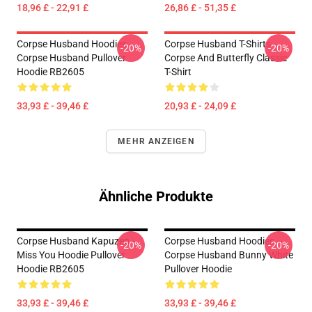
18,96 £ - 22,91 £
26,86 £ - 51,35 £
Corpse Husband Hoodies -
Corpse Husband T-Shirts -
-20%
-20%
Corpse Husband Pullover
Corpse And Butterfly Classic
Hoodie RB2605
T-Shirt
33,93 £ - 39,46 £
20,93 £ - 24,09 £
MEHR ANZEIGEN
Ähnliche Produkte
Corpse Husband Kapuzen -
Corpse Husband Hoodies –
-20%
-20%
Miss You Hoodie Pullover
Corpse Husband Bunny White
Hoodie RB2605
Pullover Hoodie
33,93 £ - 39,46 £
33,93 £ - 39,46 £