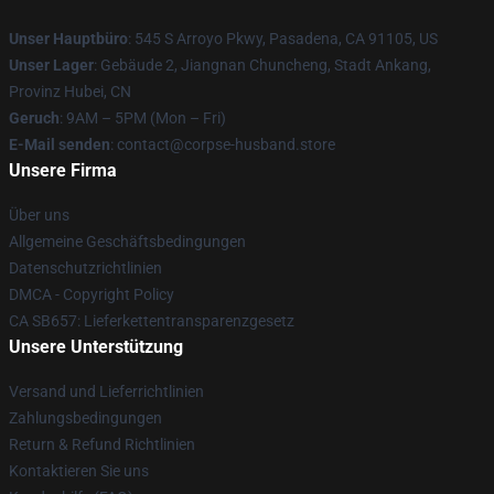
Unser Hauptbüro
: 545 S Arroyo Pkwy, Pasadena, CA 91105, US
Unser Lager
: Gebäude 2, Jiangnan Chuncheng, Stadt Ankang,
Provinz Hubei, CN
Geruch
: 9AM – 5PM (Mon – Fri)
E-Mail senden
: contact@corpse-husband.store
Unsere Firma
Über uns
Allgemeine Geschäftsbedingungen
Datenschutzrichtlinien
DMCA - Copyright Policy
CA SB657: Lieferkettentransparenzgesetz
Unsere Unterstützung
Versand und Lieferrichtlinien
Zahlungsbedingungen
Return & Refund Richtlinien
Kontaktieren Sie uns