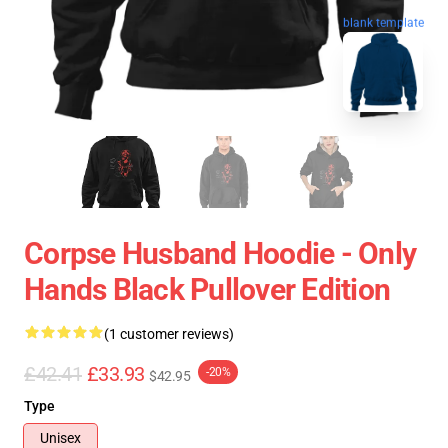
blank template
Corpse Husband Hoodie - Only
Hands Black Pullover Edition
(1 customer reviews)
£42.41
£33.93
-20%
$42.95
Type
Unisex